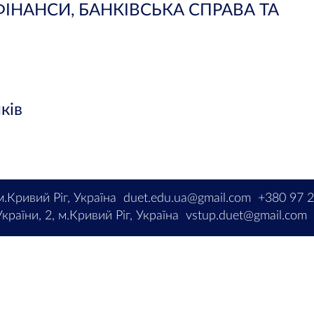
«ФІНАНСИ, БАНКІВСЬКА СПРАВА ТА
ків
м.Кривий Ріг, Україна
duet.edu.ua@gmail.com
+380 97 
країни, 2, м.Кривий Ріг, Україна
vstup.duet@gmail.com