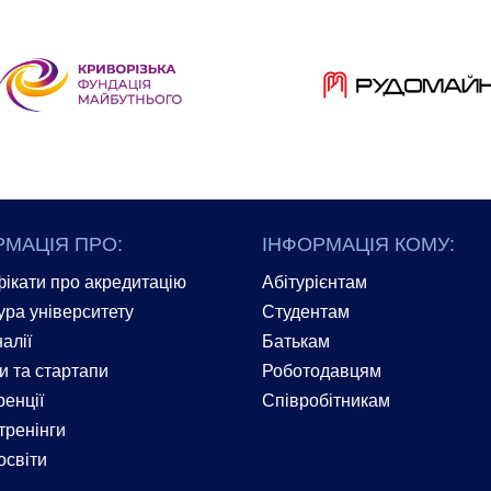
РМАЦІЯ ПРО:
ІНФОРМАЦІЯ КОМУ:
ікати про акредитацію
Абітурієнтам
ура університету
Студентам
алії
Батькам
и та стартапи
Роботодавцям
енції
Співробітникам
тренінги
освіти