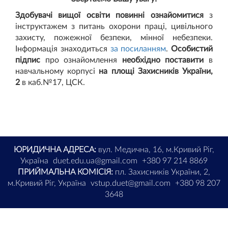
Здобувачі вищої освіти повинні ознайомитися
з
інструктажем з питань охорони праці, цивільного
захисту, пожежної безпеки, мінної небезпеки.
Інформація знаходиться
за посиланням
.
Особистий
підпис
про ознайомлення
необхідно поставити
в
навчальному корпусі
на площі Захисників України,
2
в каб.№17, ЦСК.
ЮРИДИЧНА АДРЕСА:
вул. Медична, 16, м.Кривий Ріг,
Україна
duet.edu.ua@gmail.com
+380 97 214 8869
ПРИЙМАЛЬНА КОМІСІЯ:
пл. Захисників України, 2,
м.Кривий Ріг, Україна
vstup.duet@gmail.com
+380 98 207
3648