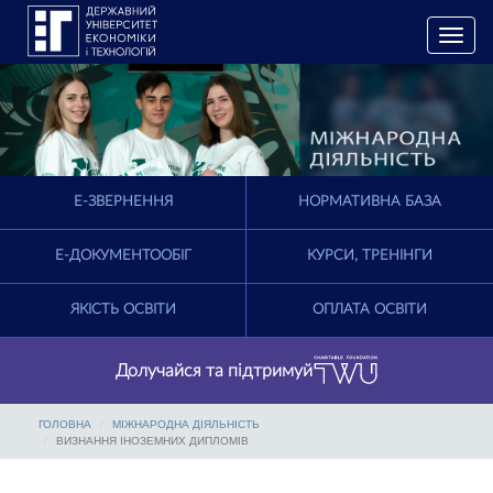
T
o
g
g
l
e
n
a
E-ЗВЕРНЕННЯ
НОРМАТИВНА БАЗА
v
i
g
Е-ДОКУМЕНТООБІГ
КУРСИ, ТРЕНІНГИ
a
t
ЯКІСТЬ ОСВІТИ
ОПЛАТА ОСВІТИ
i
o
n
Долучайся та підтримуй
ГОЛОВНА
МІЖНАРОДНА ДІЯЛЬНІСТЬ
ВИЗНАННЯ ІНОЗЕМНИХ ДИПЛОМІВ