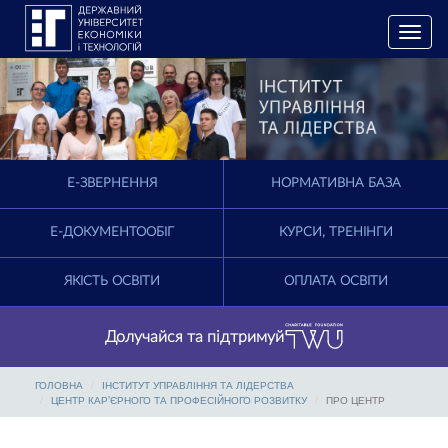
T
o
g
g
l
e
n
a
E-ЗВЕРНЕННЯ
НОРМАТИВНА БАЗА
v
i
g
Е-ДОКУМЕНТООБІГ
КУРСИ, ТРЕНІНГИ
a
t
ЯКІСТЬ ОСВІТИ
ОПЛАТА ОСВІТИ
i
o
n
Долучайся та підтримуй
ГОЛОВНА
ІНСТИТУТ УПРАВЛІННЯ ТА ЛІДЕРСТВА
ЦЕНТР КАР’ЄРНОГО ТА ПРОФЕСІЙНОГО РОЗВИТКУ
ПРО ЦЕНТР