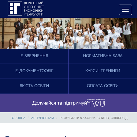
T
o
g
g
l
e
n
a
E-ЗВЕРНЕННЯ
НОРМАТИВНА БАЗА
v
i
g
Е-ДОКУМЕНТООБІГ
КУРСИ, ТРЕНІНГИ
a
t
ЯКІСТЬ ОСВІТИ
ОПЛАТА ОСВІТИ
i
o
n
Долучайся та підтримуй
ГОЛОВНА
АБІТУРІЄНТАМ
РЕЗУЛЬТАТИ ФАХОВИХ ІСПИТІВ, СПІВБЕСІД