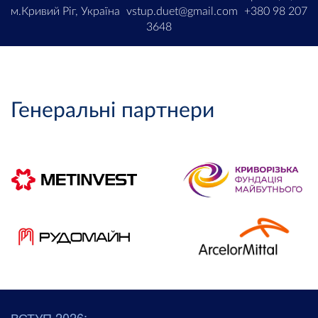
м.Кривий Ріг, Україна
vstup.duet@gmail.com
+380 98 207
3648
Генеральні партнери
ВСТУП 2026: