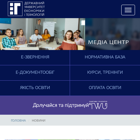
T
o
g
g
l
e
n
a
E-ЗВЕРНЕННЯ
НОРМАТИВНА БАЗА
v
i
g
Е-ДОКУМЕНТООБІГ
КУРСИ, ТРЕНІНГИ
a
t
ЯКІСТЬ ОСВІТИ
ОПЛАТА ОСВІТИ
i
o
n
Долучайся та підтримуй
ГОЛОВНА
НОВИНИ