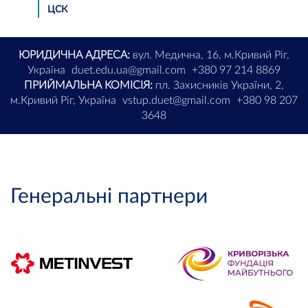
ЦСК
ЮРИДИЧНА АДРЕСА:
вул. Медична, 16, м.Кривий Ріг,
Україна
duet.edu.ua@gmail.com
+380 97 214 8869
ПРИЙМАЛЬНА КОМІСІЯ:
пл. Захисників України, 2,
м.Кривий Ріг, Україна
vstup.duet@gmail.com
+380 98 207
3648
Генеральні партнери