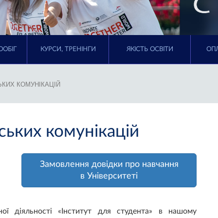
ООБІГ
КУРСИ, ТРЕНІНГИ
ЯКІСТЬ ОСВІТИ
ОПЛ
ЬКИХ КОМУНІКАЦІЙ
ських комунікацій
Замовлення довідки
про навчання
в Університеті
йної діяльності «Інститут для студента» в нашому