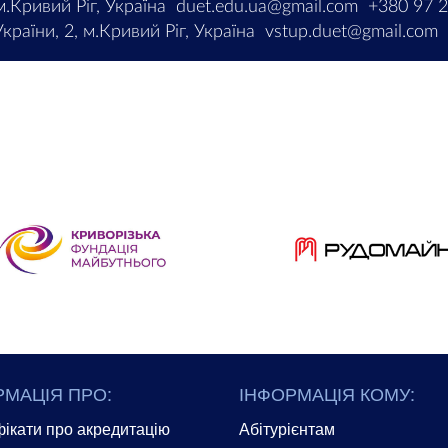
м.Кривий Ріг, Україна
duet.edu.ua@gmail.com
+380 97 
країни, 2, м.Кривий Ріг, Україна
vstup.duet@gmail.com
РМАЦІЯ ПРО:
ІНФОРМАЦІЯ КОМУ:
ікати про акредитацію
Абітурієнтам