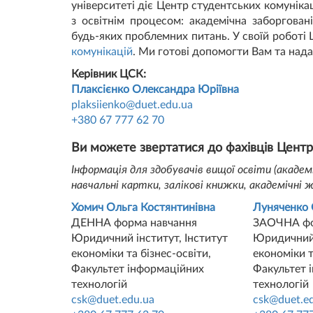
університеті діє Центр студентських комунікац
з освітнім процесом: академічна заборгован
будь-яких проблемних питань. У своїй роботі
комунікацій
. Ми готові допомогти Вам та нада
Керівник ЦСК:
Плаксієнко Олександра Юріївна
plaksiienko@duet.edu.ua
+380 67 777 62 70
Ви можете звертатися до фахівців Центру
Інформація для здобувачів вищої освіти (академі
навчальні картки, залікові книжки, академічні 
Хомич Ольга Костянтинівна
Луняченко 
ДЕННА форма навчання
ЗАОЧНА фо
Юридичний інститут, Інститут
Юридичний 
економіки та бізнес-освіти,
економіки т
Факультет інформаційних
Факультет 
технологій
технологій
csk@duet.edu.ua
csk@duet.e