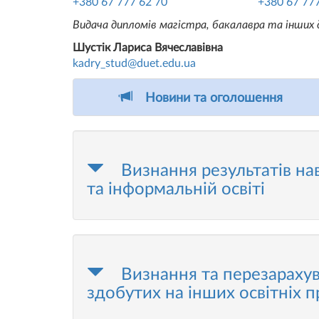
+380 67 777 62 70
+380 67 77
Видача дипломів магістра, бакалавра та інших
Шустік Лариса Вячеславівна
kadry_stud@duet.edu.ua
Новини та оголошення
Визнання результатів на
та інформальній освіті
Визнання та перезарахув
здобутих на інших освітніх 