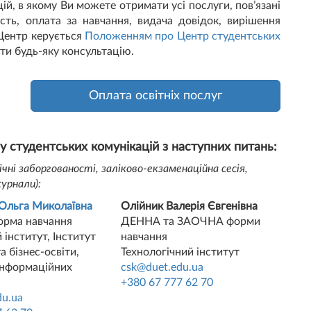
ій, в якому Ви можете отримати усі послуги, пов’язані
ість, оплата за навчання, видача довідок, вирішення
 Центр керується
Положенням про Центр студентських
ти будь-яку консультацію.
Оплата освітніх послуг
 студентських комунікацій з наступних питань:
чні заборгованості, заліково-екзаменаційна сесія,
журнали):
Ольга Миколаївна
Олійник Валерія Євгенівна
рма навчання
ДЕННА та ЗАОЧНА форми
інститут, Інститут
навчання
а бізнес-освіти,
Технологічний інститут
інформаційних
csk@duet.edu.ua
+380 67 777 62 70
du.ua