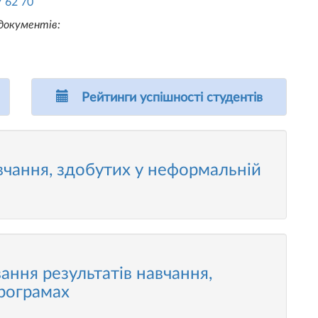
7 62 70
 документів:
Рейтинги успішності студентів
вчання, здобутих у неформальній
ання результатів навчання,
програмах