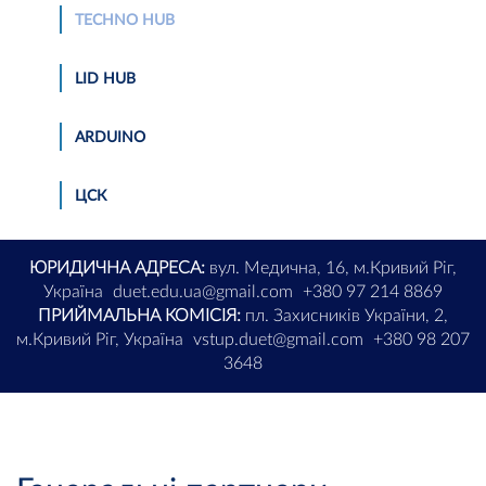
TECHNO HUB
LID HUB
АRDUINO
ЦСК
ЮРИДИЧНА АДРЕСА:
вул. Медична, 16, м.Кривий Ріг,
Україна
duet.edu.ua@gmail.com
+380 97 214 8869
ПРИЙМАЛЬНА КОМІСІЯ:
пл. Захисників України, 2,
м.Кривий Ріг, Україна
vstup.duet@gmail.com
+380 98 207
3648