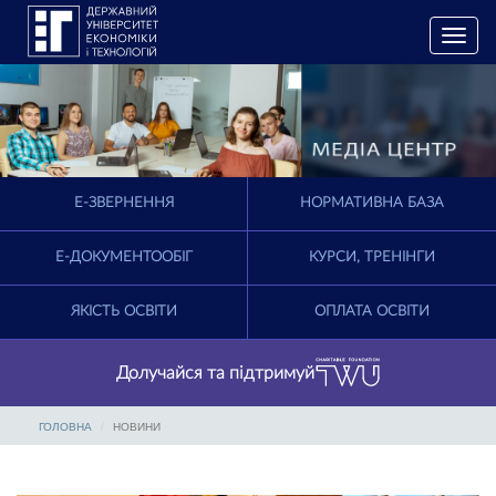
T
o
g
g
l
e
n
a
E-ЗВЕРНЕННЯ
НОРМАТИВНА БАЗА
v
i
g
Е-ДОКУМЕНТООБІГ
КУРСИ, ТРЕНІНГИ
a
t
ЯКІСТЬ ОСВІТИ
ОПЛАТА ОСВІТИ
i
o
n
Долучайся та підтримуй
ГОЛОВНА
НОВИНИ