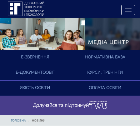
T
o
g
g
l
e
n
a
E-ЗВЕРНЕННЯ
НОРМАТИВНА БАЗА
v
i
g
Е-ДОКУМЕНТООБІГ
КУРСИ, ТРЕНІНГИ
a
t
ЯКІСТЬ ОСВІТИ
ОПЛАТА ОСВІТИ
i
o
n
Долучайся та підтримуй
ГОЛОВНА
НОВИНИ