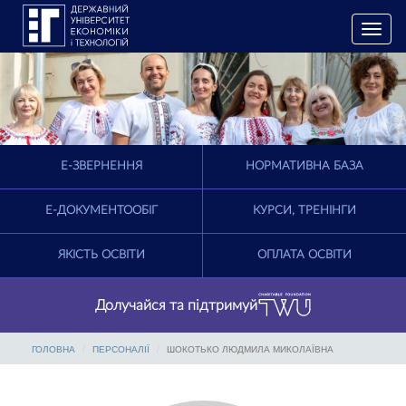
T
o
g
g
l
e
n
a
E-ЗВЕРНЕННЯ
НОРМАТИВНА БАЗА
v
i
g
Е-ДОКУМЕНТООБІГ
КУРСИ, ТРЕНІНГИ
a
t
ЯКІСТЬ ОСВІТИ
ОПЛАТА ОСВІТИ
i
o
n
Долучайся та підтримуй
ГОЛОВНА
ПЕРСОНАЛІЇ
ШОКОТЬКО ЛЮДМИЛА МИКОЛАЇВНА