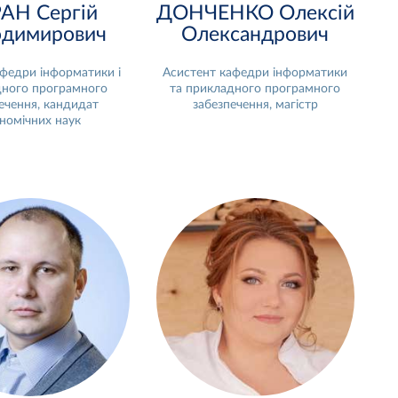
АН Сергій
ДОНЧЕНКО Олексій
одимирович
Олександрович
федри інформатики і
Асистент кафедри інформатики
ного програмного
та прикладного програмного
ечення, кандидат
забезпечення, магістр
номічних наук