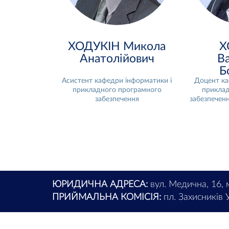
ХОДУКІН Микола
Х
Анатолійович
В
Б
Асистент кафедри інформатики і
Доцент ка
прикладного програмного
приклад
забезпечення
забезпеченн
ЮРИДИЧНА АДРЕСА:
вул. Медична, 16, 
ПРИЙМАЛЬНА КОМІСІЯ:
пл. Захисників У