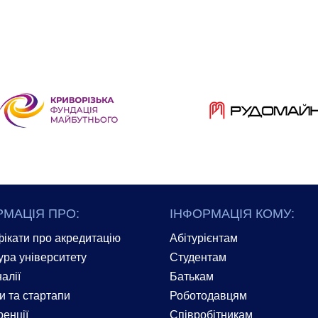
РМАЦІЯ ПРО:
ІНФОРМАЦІЯ КОМУ:
ікати про акредитацію
Абітурієнтам
ура університету
Студентам
алії
Батькам
и та стартапи
Роботодавцям
енції
Співробітникам