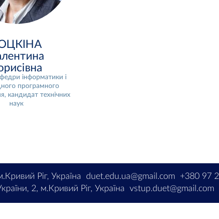
ОЦКІНА
алентина
орисівна
федри інформатики і
ного програмного
я, кандидат технічних
наук
м.Кривий Ріг, Україна
duet.edu.ua@gmail.com
+380 97 
країни, 2, м.Кривий Ріг, Україна
vstup.duet@gmail.com