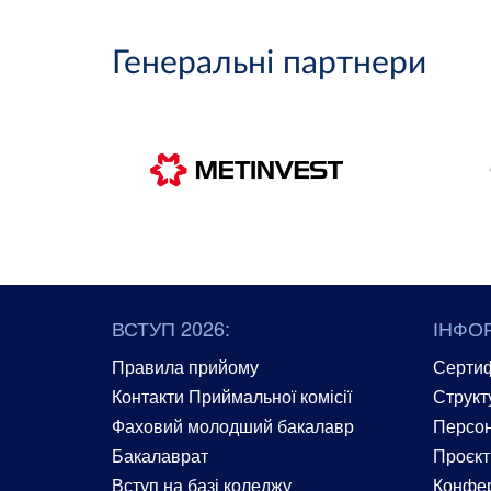
Генеральні партнери
ВСТУП 2026:
ІНФО
Правила прийому
Сертиф
Контакти Приймальної комісії
Структ
Фаховий молодший бакалавр
Персон
Бакалаврат
Проєкт
Вступ на базі коледжу
Конфер