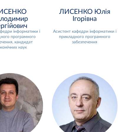
ИСЕНКО
ЛИСЕНКО Юлія
лодимир
Ігорівна
ргійович
федри інформатики і
Асистент кафедри інформатики і
ного програмного
прикладного програмного
ечення, кандидат
забезпечення
номічних наук