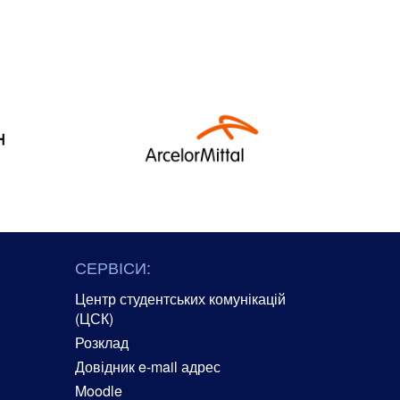
СЕРВІСИ:
Центр студентських комунікацій
(ЦСК)
Розклад
Довідник e-mail адрес
Moodle