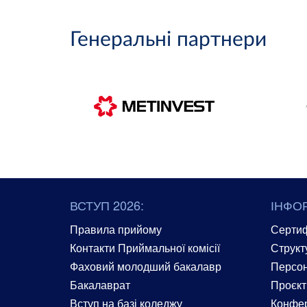
Генеральні партнери
ВСТУП 2026:
ІНФО
Правила прийому
Сертиф
Контакти Приймальної комісії
Структ
Фаховий молодший бакалавр
Персон
Бакалаврат
Проєкт
Вступ на базі коледжу
Конфер