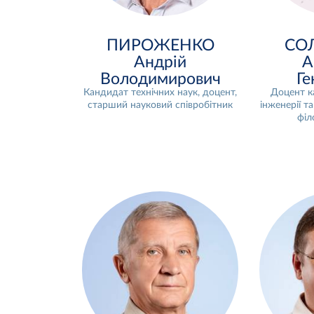
ПИРОЖЕНКО
СО
Андрій
А
Володимирович
Ге
Кандидат технічних наук, доцент,
Доцент к
старший науковий співробітник
інженерії т
філ