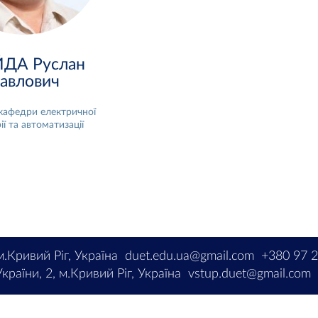
ДА Руслан
авлович
кафедри електричної
ії та автоматизації
м.Кривий Ріг, Україна
duet.edu.ua@gmail.com
+380 97 
країни, 2, м.Кривий Ріг, Україна
vstup.duet@gmail.com