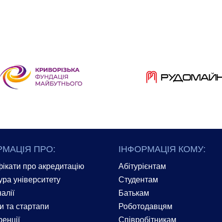
РМАЦІЯ ПРО:
ІНФОРМАЦІЯ КОМУ:
ікати про акредитацію
Абітурієнтам
ура університету
Студентам
алії
Батькам
и та стартапи
Роботодавцям
енції
Співробітникам