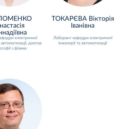
ЛОМЕНКО
ТОКАРЄВА Вікторія
настасія
Іванівна
ннадіївна
афедри електричної
Лаборант кафедри електричної
а автоматизації, доктор
інженерії та автоматизації
ософії з фізики