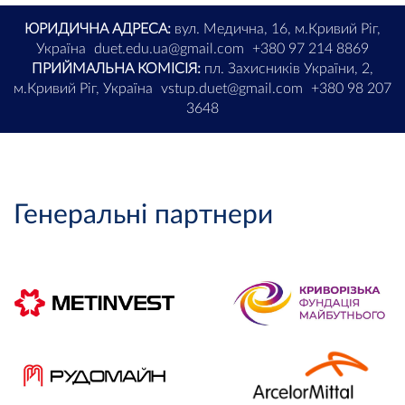
ЮРИДИЧНА АДРЕСА:
вул. Медична, 16, м.Кривий Ріг,
Україна
duet.edu.ua@gmail.com
+380 97 214 8869
ПРИЙМАЛЬНА КОМІСІЯ:
пл. Захисників України, 2,
м.Кривий Ріг, Україна
vstup.duet@gmail.com
+380 98 207
3648
Генеральні партнери