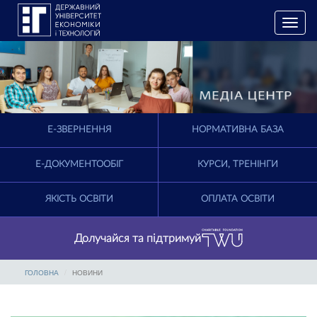
T
o
g
g
l
e
n
a
E-ЗВЕРНЕННЯ
НОРМАТИВНА БАЗА
v
i
g
Е-ДОКУМЕНТООБІГ
КУРСИ, ТРЕНІНГИ
a
t
ЯКІСТЬ ОСВІТИ
ОПЛАТА ОСВІТИ
i
o
n
Долучайся та підтримуй
ГОЛОВНА
НОВИНИ