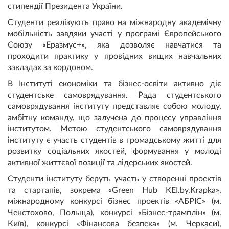
стипендії Президента України.
Студенти реалізують право на міжнародну академічну
мобільність завдяки участі у програмі Європейського
Союзу «Еразмус+», яка дозволяє навчатися та
проходити практику у провідних вищих навчальних
закладах за кордоном.
В Інституті економіки та бізнес-освіти активно діє
студентське самоврядування. Рада студентського
самоврядування інституту представляє собою молоду,
амбітну команду, що залучена до процесу управління
інститутом. Метою студентського самоврядування
інституту є участь студентів в громадському житті для
розвитку соціальних якостей, формування у молоді
активної життєвої позиції та лідерських якостей.
Студенти інституту беруть участь у створенні проектів
та стартапів, зокрема «Green Hub КЕІ.by.Krapka»,
міжнародному конкурсі бізнес проектів «АБРІС» (м.
Ченстохово, Польща), конкурсі «Бізнес-трамплін» (м.
Київ), конкурсі «Фінансова безпека» (м. Черкаси),