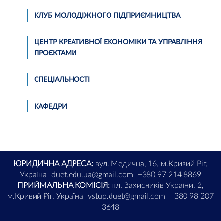
КЛУБ МОЛОДІЖНОГО ПІДПРИЄМНИЦТВА
ЦЕНТР КРЕАТИВНОЇ ЕКОНОМІКИ ТА УПРАВЛІННЯ
ПРОЄКТАМИ
СПЕЦІАЛЬНОСТІ
КАФЕДРИ
ЮРИДИЧНА АДРЕСА:
вул. Медична, 16, м.Кривий Ріг,
Україна
duet.edu.ua@gmail.com
+380 97 214 8869
ПРИЙМАЛЬНА КОМІСІЯ:
пл. Захисників України, 2,
м.Кривий Ріг, Україна
vstup.duet@gmail.com
+380 98 207
3648