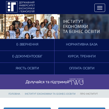
T
o
g
g
l
e
n
a
E-ЗВЕРНЕННЯ
НОРМАТИВНА БАЗА
v
i
g
Е-ДОКУМЕНТООБІГ
КУРСИ, ТРЕНІНГИ
a
t
ЯКІСТЬ ОСВІТИ
ОПЛАТА ОСВІТИ
i
o
n
Долучайся та підтримуй
ГОЛОВНА
ІНСТИТУТ ЕКОНОМІКИ ТА БІЗНЕС-ОСВІТИ
ПРО ІНСТИТУТ