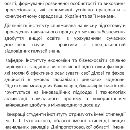
освіті, формуванні розвиненої особистості та виховання
професіоналів, які спроможні успішно працювати в
конкурентному середовищі України та за її межами.
Діяльність інституту спрямована на якісну підготовку й
проведення навчального процесу з метою забезпечення
здобуття вищої освіти, з урахуванням сучасних
досягнень науки і практики зі спеціальностей
відповідних галузей знань.
Кафедри Інституту економіки та бізнес-освіти спільно
вирішують завдання високоякісної підготовки фахівців,
які могли б ефективно реалізувати свої ділові та фахові
здібності в умовах глобалізації ринкових відносин.
Підготовка молодших бакалаврів, бакалаврів і магістрів
ґрунтується на інноваційних підходах і технологіях
активізації навчального процесу з використанням
найкращих здобутків міжнародного досвіду.
Найкращі студенти інституту отримують імені стипендії
ім. Г. І. Гутовського, обласні іменні стипендії вищих
навчальних закладів Дніпропетровської області, іменні