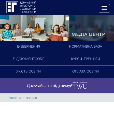
T
o
g
g
l
e
n
a
E-ЗВЕРНЕННЯ
НОРМАТИВНА БАЗА
v
i
g
Е-ДОКУМЕНТООБІГ
КУРСИ, ТРЕНІНГИ
a
t
ЯКІСТЬ ОСВІТИ
ОПЛАТА ОСВІТИ
i
o
n
Долучайся та підтримуй
ГОЛОВНА
НОВИНИ