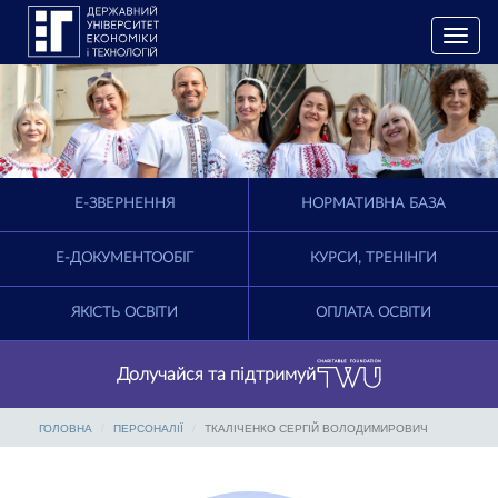
T
o
g
g
l
e
n
a
E-ЗВЕРНЕННЯ
НОРМАТИВНА БАЗА
v
i
g
Е-ДОКУМЕНТООБІГ
КУРСИ, ТРЕНІНГИ
a
t
ЯКІСТЬ ОСВІТИ
ОПЛАТА ОСВІТИ
i
o
n
Долучайся та підтримуй
ГОЛОВНА
ПЕРСОНАЛІЇ
ТКАЛІЧЕНКО СЕРГІЙ ВОЛОДИМИРОВИЧ