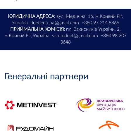
ЮРИДИЧНА АДРЕСА:
вул. Медична, 16, м.Кривий Ріг,
Україна
duet.edu.ua@gmail.com
+380 97 214 8869
ПРИЙМАЛЬНА КОМІСІЯ:
пл. Захисників України, 2,
м.Кривий Ріг, Україна
vstup.duet@gmail.com
+380 98 207
3648
Генеральні партнери