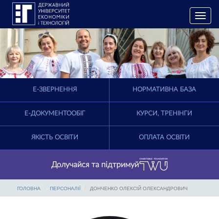
T
o
g
g
l
e
n
a
E-ЗВЕРНЕННЯ
НОРМАТИВНА БАЗА
v
i
g
Е-ДОКУМЕНТООБІГ
КУРСИ, ТРЕНІНГИ
a
t
ЯКІСТЬ ОСВІТИ
ОПЛАТА ОСВІТИ
i
o
n
Долучайся та підтримуй
ГОЛОВНА
ПЕРСОНАЛІЇ
ДОНЧЕНКО ОЛЕКСІЙ ОЛЕКСАНДРОВИЧ