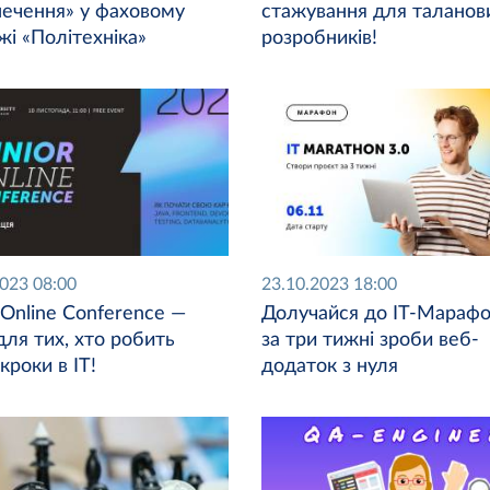
печення» у фаховому
стажування для таланов
жі «Політехніка»
розробників!
2023 08:00
23.10.2023 18:00
 Online Conference —
Долучайся до ІТ-Марафо
для тих, хто робить
за три тижні зроби веб-
кроки в ІТ!
додаток з нуля