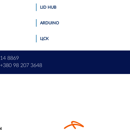
LID HUB
АRDUINO
ЦСК
214 8869
+380 98 207 3648