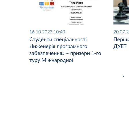
16.10.2023 10:40
20.07.
Студенти спеціальності
Перши
«Інженерія програмного
ДУЕТ
забезпечення» – призери 1-го
туру Міжнародної
студентської олімпіади з
програмування ACM/ICPC у
‹
2023 році