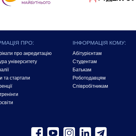
РМАЦІЯ ПРО:
ІНФОРМАЦІЯ КОМУ:
ікати про акредитацію
Абітурієнтам
ура університету
Студентам
алії
Батькам
и та стартапи
Роботодавцям
енції
Співробітникам
тренінги
освіти