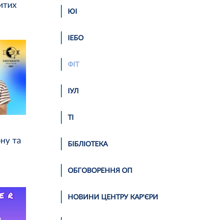
итих
ЮІ
ІЕБО
ФІТ
ІУЛ
ТІ
ну та
БІБЛІОТЕКА
ОБГОВОРЕННЯ ОП
НОВИНИ ЦЕНТРУ КАР'ЄРИ