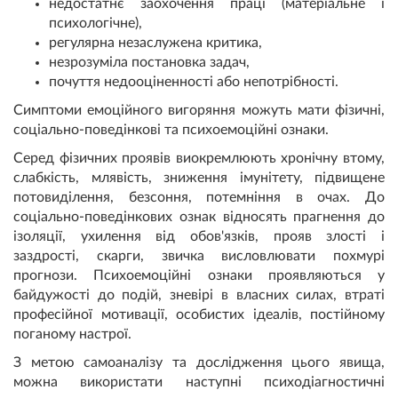
недостатнє заохочення праці (матеріальне і
психологічне),
регулярна незаслужена критика,
незрозуміла постановка задач,
почуття недооціненності або непотрібності.
Симптоми емоційного вигоряння можуть мати фізичні,
соціально-поведінкові та психоемоційні ознаки.
Серед фізичних проявів виокремлюють хронічну втому,
слабкість, млявість, зниження імунітету, підвищене
потовиділення, безсоння, потемніння в очах. До
соціально-поведінкових ознак відносять прагнення до
ізоляції, ухилення від обов'язків, прояв злості і
заздрості, скарги, звичка висловлювати похмурі
прогнози. Психоемоційні ознаки проявляються у
байдужості до подій, зневірі в власних силах, втраті
професійної мотивації, особистих ідеалів, постійному
поганому настрої.
З метою самоаналізу та дослідження цього явища,
можна використати наступні психодіагностичні