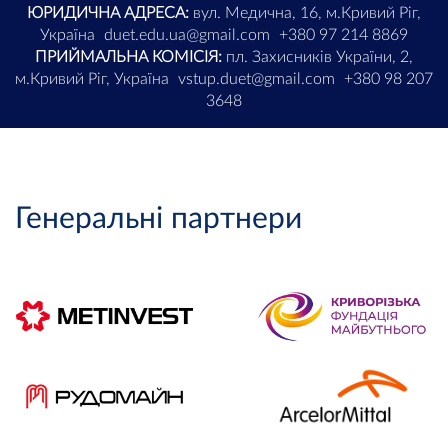
ЮРИДИЧНА АДРЕСА:
вул. Медична, 16, м.Кривий Ріг,
Україна
duet.edu.ua@gmail.com
+380 97 214 8869
ПРИЙМАЛЬНА КОМІСІЯ:
пл. Захисників України, 2,
м.Кривий Ріг, Україна
vstup.duet@gmail.com
+380 98 207
3648
Генеральні партнери