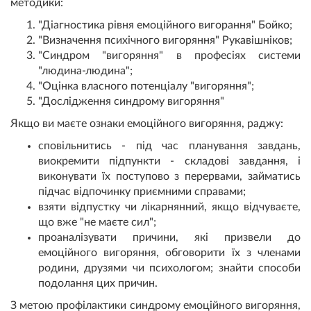
методики:
"Діагностика рівня емоційного вигорання" Бойко;
"Визначення психічного вигоряння" Рукавішніков;
"Синдром "вигоряння" в професіях системи
"людина-людина";
"Оцінка власного потенціалу "вигоряння";
"Дослідження синдрому вигоряння"
Якщо ви маєте ознаки емоційного вигоряння, раджу:
сповільнитись - під час планування завдань,
виокремити підпункти - складові завдання, і
виконувати їх поступово з перервами, займатись
підчас відпочинку приємними справами;
взяти відпустку чи лікарнянний, якщо відчуваєте,
що вже "не маєте сил";
проаналізувати причини, які призвели до
емоційного вигоряння, обговорити їх з членами
родини, друзями чи психологом; знайти способи
подолання цих причин.
З метою профілактики синдрому емоційного вигоряння,