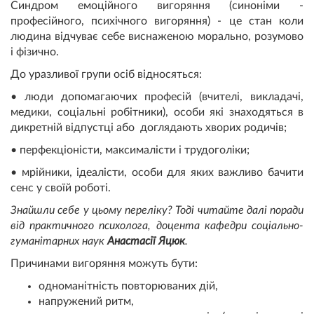
Синдром емоційного вигоряння (синоніми -
професійного, психічного вигоряння) - це стан коли
людина відчуває себе виснаженою морально, розумово
і фізично.
До уразливої групи осіб відносяться:
• люди допомагаючих професій (вчителі, викладачі,
медики, соціальні робітники), особи які знаходяться в
дикретній відпустці або доглядають хворих родичів;
• перфекціоністи, максималісти і трудоголіки;
• мрійники, ідеалісти, особи для яких важливо бачити
сенс у своїй роботі.
Знайшли себе у цьому переліку? Тоді читайте далі поради
від практичного психолога, доцента кафедри соціально-
гуманітарних наук
Анастасії Яцюк
.
Причинами вигоряння можуть бути:
одноманітність повторюваних дій,
напружений ритм,