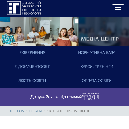
T
o
g
g
l
e
n
a
E-ЗВЕРНЕННЯ
НОРМАТИВНА БАЗА
v
i
g
Е-ДОКУМЕНТООБІГ
КУРСИ, ТРЕНІНГИ
a
t
ЯКІСТЬ ОСВІТИ
ОПЛАТА ОСВІТИ
i
o
n
Долучайся та підтримуй
ГОЛОВНА
НОВИНИ
ЯК НЕ «ЗГОРІТИ» НА РОБОТІ