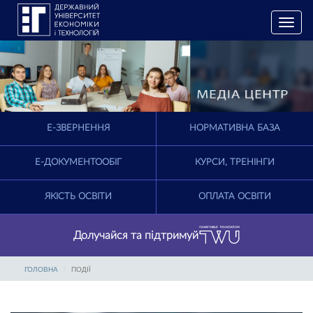
T
o
g
g
l
e
n
a
E-ЗВЕРНЕННЯ
НОРМАТИВНА БАЗА
v
i
g
Е-ДОКУМЕНТООБІГ
КУРСИ, ТРЕНІНГИ
a
t
ЯКІСТЬ ОСВІТИ
ОПЛАТА ОСВІТИ
i
o
n
Долучайся та підтримуй
ГОЛОВНА
ПОДІЇ