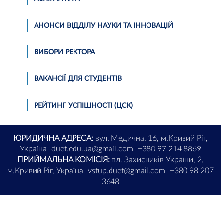
АНОНСИ ВІДДІЛУ НАУКИ ТА ІННОВАЦІЙ
ВИБОРИ РЕКТОРА
ВАКАНСІЇ ДЛЯ СТУДЕНТІВ
РЕЙТИНГ УСПІШНОСТІ (ЦСК)
ЮРИДИЧНА АДРЕСА:
вул. Медична, 16, м.Кривий Ріг,
Україна
duet.edu.ua@gmail.com
+380 97 214 8869
ПРИЙМАЛЬНА КОМІСІЯ:
пл. Захисників України, 2,
м.Кривий Ріг, Україна
vstup.duet@gmail.com
+380 98 207
3648