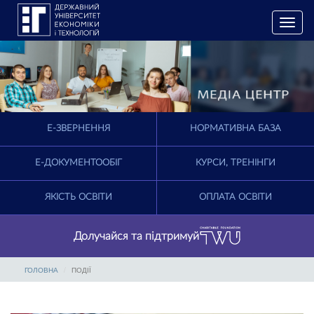
T
o
g
g
l
e
n
a
E-ЗВЕРНЕННЯ
НОРМАТИВНА БАЗА
v
i
g
Е-ДОКУМЕНТООБІГ
КУРСИ, ТРЕНІНГИ
a
t
ЯКІСТЬ ОСВІТИ
ОПЛАТА ОСВІТИ
i
o
n
Долучайся та підтримуй
ГОЛОВНА
ПОДІЇ