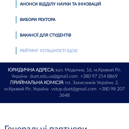
АНОНСИ ВІДДІЛУ НАУКИ ТА ІННОВАЦІЙ
ВИБОРИ РЕКТОРА
ВАКАНСІЇ ДЛЯ СТУДЕНТІВ
РЕЙТИНГ УСПІШНОСТІ (ЦСК)
ЮРИДИЧНА АДРЕСА:
вул. Медична, 16, м.Кривий Ріг,
Україна
duet.edu.ua@gmail.com
+380 97 214 8869
ПРИЙМАЛЬНА КОМІСІЯ:
пл. Захисників України, 2,
м.Кривий Ріг, Україна
vstup.duet@gmail.com
+380 98 207
3648