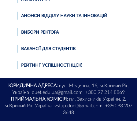
АНОНСИ ВІДДІЛУ НАУКИ ТА ІННОВАЦІЙ
ВИБОРИ РЕКТОРА
ВАКАНСІЇ ДЛЯ СТУДЕНТІВ
РЕЙТИНГ УСПІШНОСТІ (ЦСК)
ЮРИДИЧНА АДРЕСА:
вул. Медична, 16, м.Кривий Ріг,
Україна
duet.edu.ua@gmail.com
+380 97 214 8869
ПРИЙМАЛЬНА КОМІСІЯ:
пл. Захисників України, 2,
м.Кривий Ріг, Україна
vstup.duet@gmail.com
+380 98 207
3648