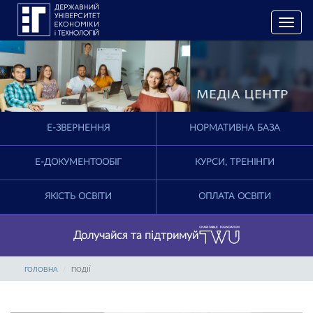
T
o
g
g
l
e
n
a
E-ЗВЕРНЕННЯ
НОРМАТИВНА БАЗА
v
i
g
Е-ДОКУМЕНТООБІГ
КУРСИ, ТРЕНІНГИ
a
t
ЯКІСТЬ ОСВІТИ
ОПЛАТА ОСВІТИ
i
o
n
Долучайся та підтримуй
ГОЛОВНА
ПОДІЇ