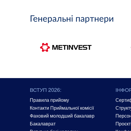
Генеральні партнери
ВСТУП 2026:
ІНФО
Правила прийому
Сертиф
Контакти Приймальної комісії
Структ
Фаховий молодший бакалавр
Персон
Бакалаврат
Проєкт