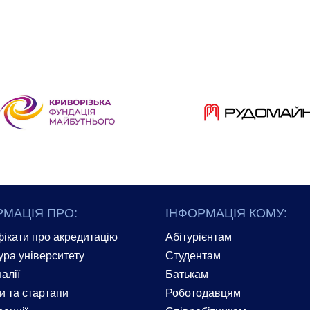
РМАЦІЯ ПРО:
ІНФОРМАЦІЯ КОМУ:
ікати про акредитацію
Абітурієнтам
ура університету
Студентам
алії
Батькам
и та стартапи
Роботодавцям