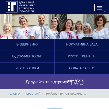
T
o
g
g
l
e
n
a
E-ЗВЕРНЕННЯ
НОРМАТИВНА БАЗА
v
i
g
Е-ДОКУМЕНТООБІГ
КУРСИ, ТРЕНІНГИ
a
t
ЯКІСТЬ ОСВІТИ
ОПЛАТА ОСВІТИ
i
o
n
Долучайся та підтримуй
ГОЛОВНА
ПЕРСОНАЛІЇ
ІЗМАЙЛОВА НАТАЛІЯ ВАДИМІВНА