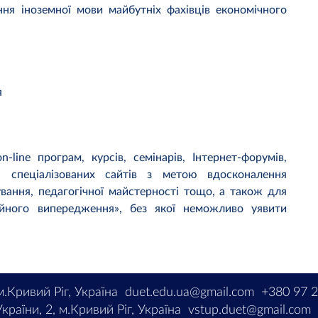
ня іноземної мови майбутніх фахівців економічного
я
line програм, курсів, семінарів, Інтернет-форумів,
 і спеціалізованих сайтів з метою вдосконалення
ування, педагогічної майстерності тощо, а також для
ійного випередження», без якої неможливо уявити
м.Кривий Ріг, Україна
duet.edu.ua@gmail.com
+380 97 
країни, 2, м.Кривий Ріг, Україна
vstup.duet@gmail.com