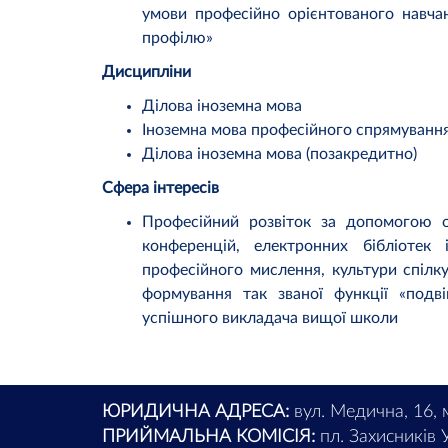
умови професійно орієнтованого навчан
профілю»
Дисципліни
Ділова іноземна мова
Іноземна мова професійного спрямуванн
Ділова іноземна мова (позакредитно)
Сфера інтересів
Професійний розвіток за допомогою on-
конференцій, електронних бібліотек
професійного мислення, культури спілк
формування так званої функції «подв
успішного викладача вищої школи
ЮРИДИЧНА АДРЕСА:
вул. Медична, 16, 
ПРИЙМАЛЬНА КОМІСІЯ:
пл. Захисників У