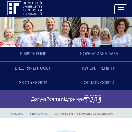
T
o
g
g
l
e
n
a
E-ЗВЕРНЕННЯ
НОРМАТИВНА БАЗА
v
i
g
Е-ДОКУМЕНТООБІГ
КУРСИ, ТРЕНІНГИ
a
t
ЯКІСТЬ ОСВІТИ
ОПЛАТА ОСВІТИ
i
o
n
Долучайся та підтримуй
ГОЛОВНА
ПЕРСОНАЛІЇ
КОЧУЄВСЬКИЙ ГЕННАДІЙ ОЛЕКСІЙОВИЧ