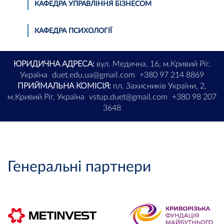
КАФЕДРА УПРАВЛІННЯ БІЗНЕСОМ
КАФЕДРА ПСИХОЛОГІЇ
ЮРИДИЧНА АДРЕСА:
вул. Медична, 16, м.Кривий Ріг,
Україна
duet.edu.ua@gmail.com
+380 97 214 8869
ПРИЙМАЛЬНА КОМІСІЯ:
пл. Захисників України, 2,
м.Кривий Ріг, Україна
vstup.duet@gmail.com
+380 98 207
3648
Генеральні партнери