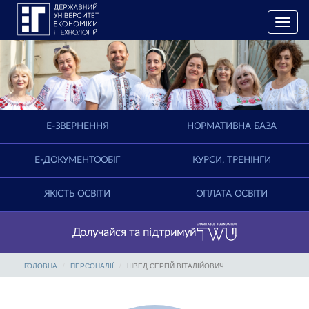
T
o
g
g
l
e
n
a
E-ЗВЕРНЕННЯ
НОРМАТИВНА БАЗА
v
i
g
Е-ДОКУМЕНТООБІГ
КУРСИ, ТРЕНІНГИ
a
t
ЯКІСТЬ ОСВІТИ
ОПЛАТА ОСВІТИ
i
o
n
Долучайся та підтримуй
ГОЛОВНА
ПЕРСОНАЛІЇ
ШВЕД СЕРГІЙ ВІТАЛІЙОВИЧ