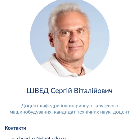
ШВЕД Сергій Віталійович
Доцент кафедри інжинірингу з галузевого
машинобудування, кандидат технічних наук, доцент
Контакти
shved_sv@duet.edu.ua