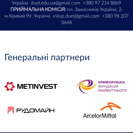
Україна
duet.edu.ua@gmail.com
+380 97 214 8869
ПРИЙМАЛЬНА КОМІСІЯ:
пл. Захисників України, 2,
м.Кривий Ріг, Україна
vstup.duet@gmail.com
+380 98 207
3648
Генеральні партнери