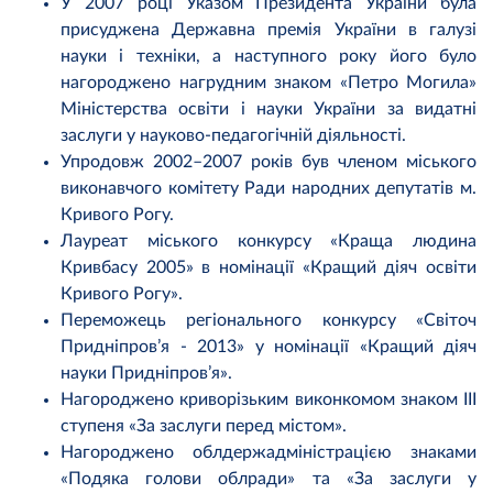
У 2007 році Указом Президента України була
присуджена Державна премія України в галузі
науки і техніки, а наступного року його було
нагороджено нагрудним знаком «Петро Могила»
Міністерства освіти і науки України за видатні
заслуги у науково-педагогічній діяльності.
Упродовж 2002–2007 років був членом міського
виконавчого комітету Ради народних депутатів м.
Кривого Рогу.
Лауреат міського конкурсу «Краща людина
Кривбасу 2005» в номінації «Кращий діяч освіти
Кривого Рогу».
Переможець регіонального конкурсу «Світоч
Придніпров’я - 2013» у номінації «Кращий діяч
науки Придніпров’я».
Нагороджено криворізьким виконкомом знаком ІІІ
ступеня «За заслуги перед містом».
Нагороджено облдержадміністрацією знаками
«Подяка голови облради» та «За заслуги у