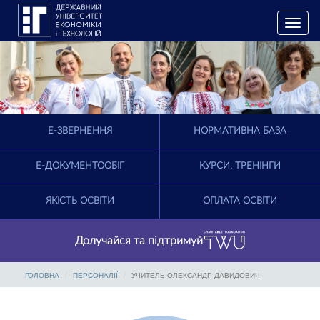
T
o
g
g
l
e
n
a
E-ЗВЕРНЕННЯ
НОРМАТИВНА БАЗА
v
i
g
Е-ДОКУМЕНТООБІГ
КУРСИ, ТРЕНІНГИ
a
t
ЯКІСТЬ ОСВІТИ
ОПЛАТА ОСВІТИ
i
o
n
Долучайся та підтримуй
ГОЛОВНА
ПЕРСОНАЛІЇ
УЧИТЕЛЬ ОЛЕКСАНДР ДАВИДОВИЧ