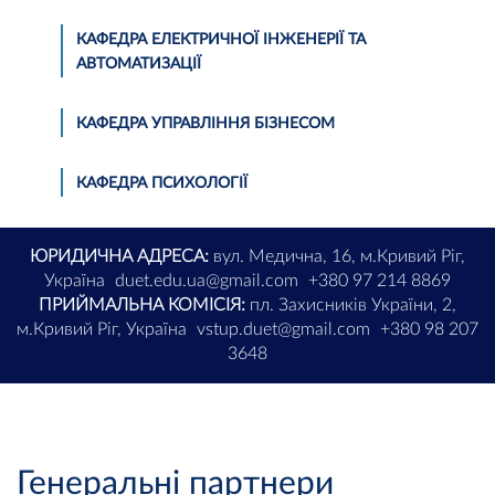
КАФЕДРА ЕЛЕКТРИЧНОЇ ІНЖЕНЕРІЇ ТА
АВТОМАТИЗАЦІЇ
КАФЕДРА УПРАВЛІННЯ БІЗНЕСОМ
КАФЕДРА ПСИХОЛОГІЇ
ЮРИДИЧНА АДРЕСА:
вул. Медична, 16, м.Кривий Ріг,
Україна
duet.edu.ua@gmail.com
+380 97 214 8869
ПРИЙМАЛЬНА КОМІСІЯ:
пл. Захисників України, 2,
м.Кривий Ріг, Україна
vstup.duet@gmail.com
+380 98 207
3648
Генеральні партнери