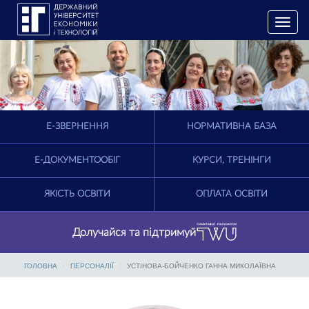
T
o
g
g
l
e
n
a
E-ЗВЕРНЕННЯ
НОРМАТИВНА БАЗА
v
i
g
Е-ДОКУМЕНТООБІГ
КУРСИ, ТРЕНІНГИ
a
t
ЯКІСТЬ ОСВІТИ
ОПЛАТА ОСВІТИ
i
o
n
Долучайся та підтримуй
ГОЛОВНА
ПЕРСОНАЛІЇ
УСТІНОВА-БОЙЧЕНКО ГАННА МИКОЛАЇВНА