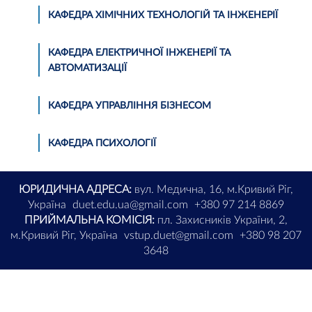
КАФЕДРА ХІМІЧНИХ ТЕХНОЛОГІЙ ТА ІНЖЕНЕРІЇ
КАФЕДРА ЕЛЕКТРИЧНОЇ ІНЖЕНЕРІЇ ТА
АВТОМАТИЗАЦІЇ
КАФЕДРА УПРАВЛІННЯ БІЗНЕСОМ
КАФЕДРА ПСИХОЛОГІЇ
ЮРИДИЧНА АДРЕСА:
вул. Медична, 16, м.Кривий Ріг,
Україна
duet.edu.ua@gmail.com
+380 97 214 8869
ПРИЙМАЛЬНА КОМІСІЯ:
пл. Захисників України, 2,
м.Кривий Ріг, Україна
vstup.duet@gmail.com
+380 98 207
3648