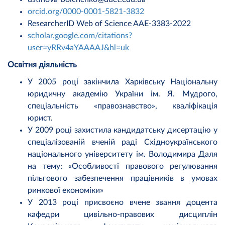
orcid.org/0000-0001-5821-3832
ResearcherID Web of Science AAE-3383-2022
scholar.google.com/citations?
user=yRRv4aYAAAAJ&hl=uk
Освітня діяльність
У 2005 році закінчила Харківську Національну
юридичну академію України ім. Я. Мудрого,
спеціальність «правознавство», кваліфікація
юрист.
У 2009 році захистила кандидатську дисертацію у
спеціалізованій вченій раді Східноукраїнського
національного університету ім. Володимира Даля
на тему: «Особливості правового регулювання
пільгового забезпечення працівників в умовах
ринкової економіки»
У 2013 році присвоєно вчене звання доцента
кафедри цивільно-правових дисциплін