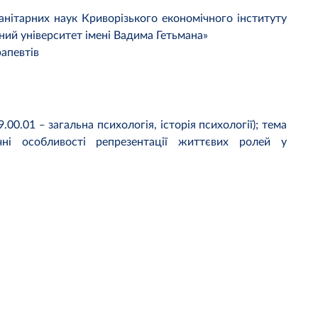
анітарних наук Криворізького економічного інституту
ий університет імені Вадима Гетьмана»
рапевтів
.00.01 ‒ загальна психологія, історія психології); тема
ічні особливості репрезентації життєвих ролей у