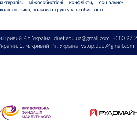
ма-терапія, міжособистісні конфлікти, соціально-
ихолінгвістика, рольова структура особистості
м.Кривий Ріг, Україна
duet.edu.ua@gmail.com
+380 97 
країни, 2, м.Кривий Ріг, Україна
vstup.duet@gmail.com