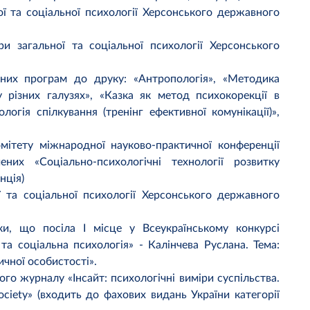
ї та соціальної психології Херсонського державного
 загальної та соціальної психології Херсонського
ьних програм до друку: «Антропологія», «Методика
 різних галузях», «Казка як метод психокорекції в
логія спілкування (тренінг ефективної комунікації)»,
мітету міжнародної науково-практичної конференції
ених «Соціально-психологічні технології розвитку
нція)
 та соціальної психології Херсонського державного
ки, що посіла І місце у Всеукраїнському конкурсі
та соціальна психологія» - Калінчева Руслана. Тема:
ичної особистості».
ого журналу «Інсайт: психологічні виміри суспільства.
 society» (входить до фахових видань України категорії