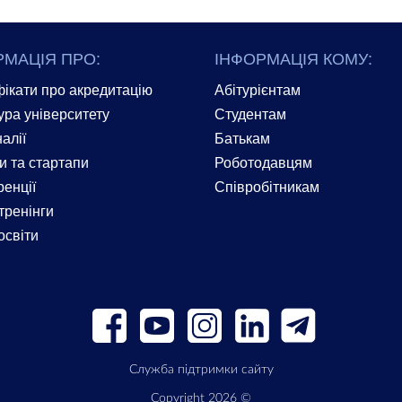
РМАЦІЯ ПРО:
ІНФОРМАЦІЯ КОМУ:
ікати про акредитацію
Абітурієнтам
ура університету
Студентам
алії
Батькам
и та стартапи
Роботодавцям
енції
Співробітникам
тренінги
освіти
Служба підтримки сайту
Copyright 2026 ©