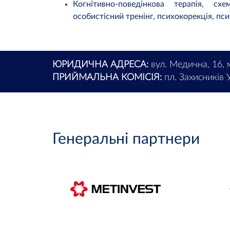
Когнітивно-поведінкова терапія, схе
особистісний тренінг, психокорекція, пс
ЮРИДИЧНА АДРЕСА:
вул. Медична, 16, 
ПРИЙМАЛЬНА КОМІСІЯ:
пл. Захисників У
Генеральні партнери