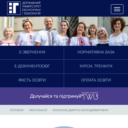
T
o
g
g
l
e
n
a
E-ЗВЕРНЕННЯ
НОРМАТИВНА БАЗА
v
i
g
Е-ДОКУМЕНТООБІГ
КУРСИ, ТРЕНІНГИ
a
t
ЯКІСТЬ ОСВІТИ
ОПЛАТА ОСВІТИ
i
o
n
Долучайся та підтримуй
ГОЛОВНА
ПЕРСОНАЛІЇ
ПОПОЛОВ ДМИТРО ВОЛОДИМИРОВИЧ