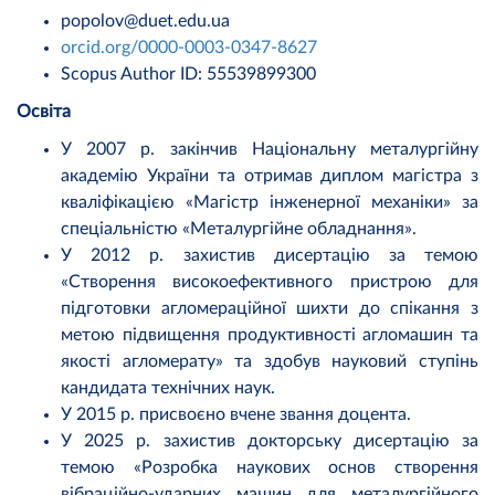
popolov@duet.edu.ua
orcid.org/0000-0003-0347-8627
Scopus Author ID: 55539899300
Освіта
У 2007 р. закінчив Національну металургійну
академію України та отримав диплом магістра з
кваліфікацією «Магістр інженерної механіки» за
спеціальністю «Металургійне обладнання».
У 2012 р. захистив дисертацію за темою
«Створення високоефективного пристрою для
підготовки агломераційної шихти до спікання з
метою підвищення продуктивності агломашин та
якості агломерату» та здобув науковий ступінь
кандидата технічних наук.
У 2015 р. присвоєно вчене звання доцента.
У 2025 р. захистив докторську дисертацію за
темою «Розробка наукових основ створення
вібраційно-ударних машин для металургійного