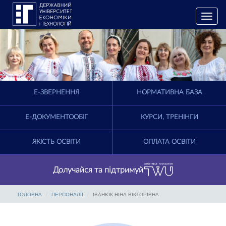
T
o
g
g
l
e
n
a
E-ЗВЕРНЕННЯ
НОРМАТИВНА БАЗА
v
i
g
Е-ДОКУМЕНТООБІГ
КУРСИ, ТРЕНІНГИ
a
t
ЯКІСТЬ ОСВІТИ
ОПЛАТА ОСВІТИ
i
o
n
Долучайся та підтримуй
ГОЛОВНА
ПЕРСОНАЛІЇ
ІВАНЮК НІНА ВІКТОРІВНА