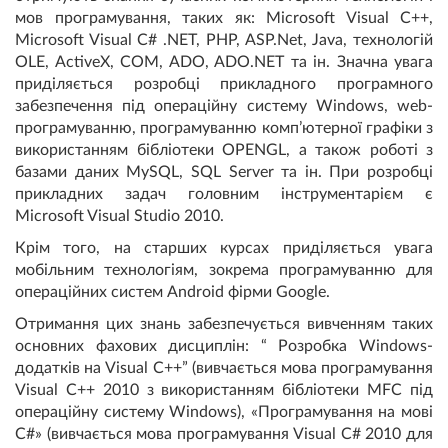
мов програмування, таких як: Microsoft Visual C++,
Microsoft Visual C# .NET, PHP, ASP.Net, Java, технологій
OLE, ActiveX, COM, ADO, ADO.NET та ін. Значна увага
приділяється розробці прикладного програмного
забезпечення під операційну систему Windows, web-
програмуванню, програмуванню комп’ютерної графіки з
використанням бібліотеки OPENGL, а також роботі з
базами даних MySQL, SQL Server та ін. При розробці
прикладних задач головним інструментарієм є
Microsoft Visual Studio 2010.
Крім того, на старших курсах приділяється увага
мобільним технологіям, зокрема програмуванню для
операційних систем Android фірми Google.
Отримання цих знань забезпечується вивченням таких
основних фахових дисциплін: “ Розробка Windows-
додатків на Visual C++” (вивчається мова програмування
Visual C++ 2010 з використанням бібліотеки MFC під
операційну систему Windows), «Програмування на мові
C#» (вивчається мова програмування Visual C# 2010 для