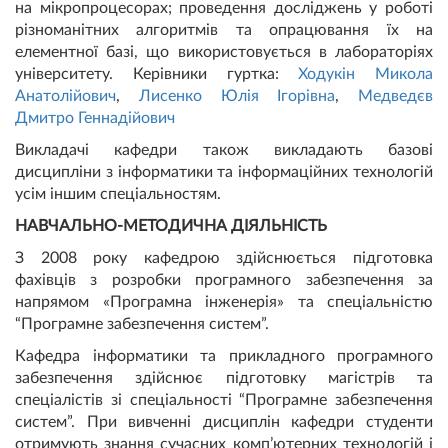
на мікропроцесорах; проведення досліджень у роботі
різноманітних алгоритмів та опрацювання їх на
елементної базі, що використовується в лабораторіях
університету. Керівники гуртка:
Ходукін Микола
Анатолійович
,
Лисенко Юлія Ігорівна
,
Медведєв
Дмитро Геннадійович
Викладачі кафедри також викладають базові
дисципліни з інформатики та інформаційних технологій
усім іншим спеціальностям.
НАВЧАЛЬНО-МЕТОДИЧНА ДІЯЛЬНІСТЬ
З 2008 року кафедрою здійснюється підготовка
фахівців з розробки програмного забезпечення за
напрямом «Програмна інженерія» та спеціальністю
“Програмне забезпечення систем”.
Кафедра інформатики та прикладного програмного
забезпечення здійснює підготовку магістрів та
спеціалістів зі спеціальності “Програмне забезпечення
систем”. При вивченні дисциплін кафедри студенти
отримують знання сучасних комп’ютерних технологій і