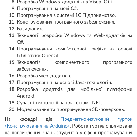
Розробка Windows-додатків на Visual C++.
Програмування на мові C#.
Програмування в системі 1С:Підприємство.
Конструювання програмного забезпечення.
Бази даних.
Технології розробки Windows та Web-додатків на
C#.
Програмування комп’ютерної графіки на основі
бібліотеки OpenGL.
Технологія компонентного програмного
забезпечення.
Розробка web-додатків.
Програмування на основі Java-технологій.
Розробка додатків для мобільної платформи
Android.
Сучасні технології на платформі .NET.
Моделювання та програмування 3D-поверхонь.
На кафедрі діє
Предметно-науковий гурток
«Конструювання на Аrduino»
. Робота гуртка спрямована
на поглиблення знань студентів у сфері програмування