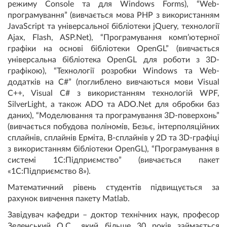
режиму Console та для Windows Forms), “Web-
програмування” (вивчається мова PHP з використанням
JavaScript та універсальної бібліотеки jQuery, технології
Ajax, Flash, ASP.Net), “Програмування комп’ютерної
графіки на основі бібліотеки OpenGL” (вивчається
універсальна бібліотека OpenGL для роботи з 3D-
графікою), “Технології розробки Windows та Web-
додатків на C#” (поглиблено вивчаються мови Visual
C++, Visual C# з використанням технологій WPF,
SilverLight, а також ADO та ADO.Net для обробки баз
даних), “Моделювання та програмування 3D-поверхонь”
(вивчається побудова поліномів, Безьє, інтерполяційних
сплайнів, сплайнів Ерміта, B-сплайнів у 2D та 3D-графіці
з використанням бібліотеки OpenGL), “Програмування в
системі 1С:Підприємство” (вивчається пакет
«1С:Підприємство 8»).
Математичний рівень студентів підвищується за
рахунок вивчення пакету Matlab.
Завідувач кафедри – доктор технічних наук, професор
Зеленський О.С., який більше 30 років займається