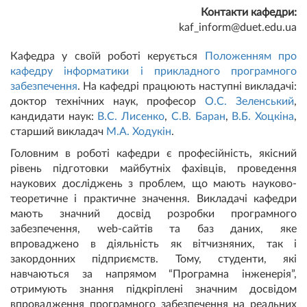
Контакти кафедри:
kaf_inform@duet.edu.ua
Кафедра у своїй роботі керується
Положенням про
кафедру інформатики і прикладного програмного
забезпечення
. На кафедрі працюють наступні викладачі:
доктор технічних наук, професор
О.С. Зеленський
,
кандидати наук:
В.С. Лисенко
,
С.В. Баран
,
В.Б. Хоцкіна
,
старший викладач
М.А. Ходукін
.
Головним в роботі кафедри є професійність, якісний
рівень підготовки майбутніх фахівців, проведення
наукових досліджень з проблем, що мають науково-
теоретичне і практичне значення. Викладачі кафедри
мають значний досвід розробки програмного
забезпечення, web-сайтів та баз даних, яке
впроваджено в діяльність як вітчизняних, так і
закордонних підприємств. Тому, студенти, які
навчаються за напрямом “Програмна інженерія”,
отримують знання підкріплені значним досвідом
впровадження програмного забезпечення на реальних