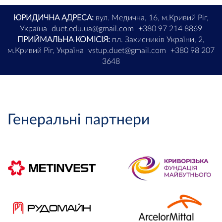
ЮРИДИЧНА АДРЕСА:
вул. Медична, 16, м.Кривий Ріг,
Україна
duet.edu.ua@gmail.com
+380 97 214 8869
ПРИЙМАЛЬНА КОМІСІЯ:
пл. Захисників України, 2,
м.Кривий Ріг, Україна
vstup.duet@gmail.com
+380 98 207
3648
Генеральні партнери