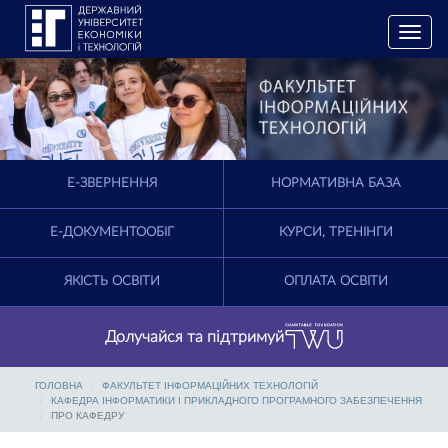
T
o
g
g
l
e
n
a
E-ЗВЕРНЕННЯ
НОРМАТИВНА БАЗА
v
i
g
Е-ДОКУМЕНТООБІГ
КУРСИ, ТРЕНІНГИ
a
t
ЯКІСТЬ ОСВІТИ
ОПЛАТА ОСВІТИ
i
o
n
Долучайся та підтримуй
ГОЛОВНА
ФАКУЛЬТЕТ ІНФОРМАЦІЙНИХ ТЕХНОЛОГІЙ
КАФЕДРА ІНФОРМАТИКИ І ПРИКЛАДНОГО ПРОГРАМНОГО ЗАБЕЗПЕЧЕННЯ
ПРО КАФЕДРУ