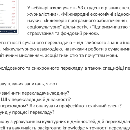
У вебінарі взяли участь 53 студенти різних спе
журналістика», «Міжнародні економічні відноси
науки», «Інженерія програмного забезпечення
соціокультурної діяльності», «Підприємництво т
страхування та фондовий ринок».
тентності сучасного перекладача – від глибокого знання іноз
єю, міжкультурною взаємодією, навичками роботи з сучасним
алітичним мисленням, асоціативністю та почуттям мови.
слідовного та синхронного перекладу, а також специфіці п
ку цікавих запитань, як-от:
) замінити перекладача-людину?
 ШІ у перекладацькій діяльності?
м перекладом? Як опанувати професійно-технічний сленг?
унд у процесі перекладу?
ру з урахуванням культурних відмінностей, дій перекладача
сії та важливість background knowledge у точності переклад