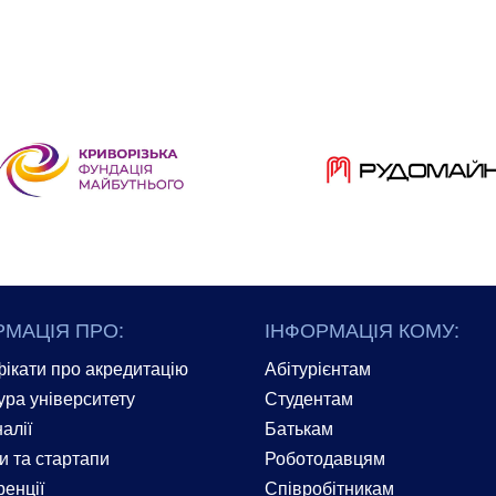
РМАЦІЯ ПРО:
ІНФОРМАЦІЯ КОМУ:
ікати про акредитацію
Абітурієнтам
ура університету
Студентам
алії
Батькам
и та стартапи
Роботодавцям
енції
Співробітникам