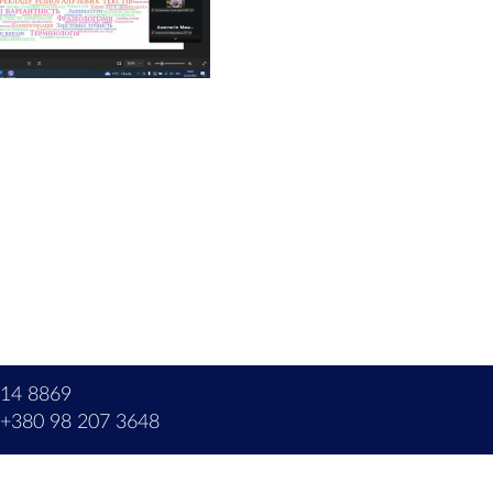
214 8869
+380 98 207 3648