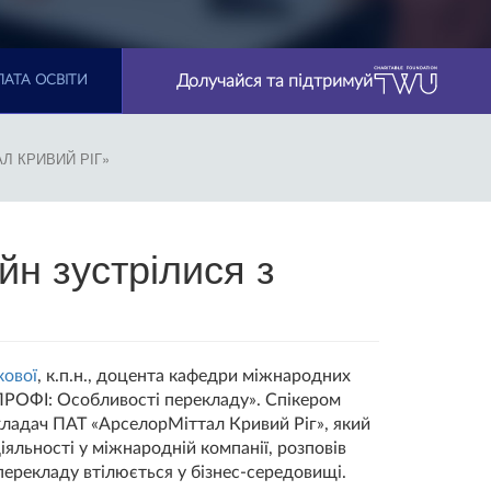
Долучайся та підтримуй
АТА ОСВІТИ
Л КРИВИЙ РІГ»
н зустрілися з
ової
, к.п.н., доцента кафедри міжнародних
 ПРОФІ: Особливості перекладу». Спікером
кладач ПАТ «АрселорМіттал Кривий Ріг», який
іяльності у міжнародній компанії, розповів
 перекладу втілюється у бізнес-середовищі.