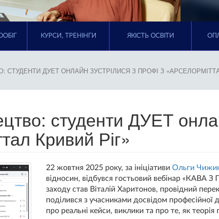
ООБІГ
КУРСИ, ТРЕНІНГИ
ЯКІСТЬ ОСВІТИ
ОПЛ
: СТУДЕНТИ ДУЕТ ОНЛАЙН ЗУСТРІЛИСЯ З ПРОФІ З «АРСЕЛОРМІТТА
цтво: студенти ДУЕТ онлай
тал Кривий Ріг»
22 жовтня 2025 року, за ініціативи
Ольги Чижик
відносин, відбувся гостьовий вебінар «КАВА З
заходу став Віталій Харитонов, провідний пере
поділився з учасниками досвідом професійної д
про реальні кейси, виклики та про те, як теорія