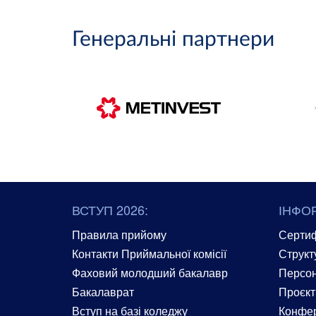
Генеральні партнери
ВСТУП 2026:
ІНФО
Правила прийому
Сертиф
Контакти Приймальної комісії
Структ
Фаховий молодший бакалавр
Персон
Бакалаврат
Проєкт
Вступ на базі коледжу
Конфер