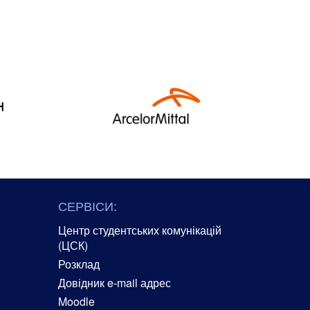
СЕРВІСИ:
Центр студентських комунікацій
(ЦСК)
Розклад
Довідник e-mail адрес
Moodle