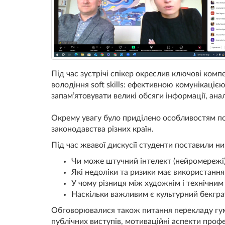
Під час зустрічі спікер окреслив ключові компе
володіння soft skills: ефективною комунікаці
запам’ятовувати великі обсяги інформації, ан
Окрему увагу було приділено особливостям по
законодавства різних країн.
Під час жвавої дискусії студенти поставили низ
Чи може штучний інтелект (нейромережі
Які недоліки та ризики має використання
У чому різниця між художнім і технічни
Наскільки важливим є культурний бекгра
Обговорювалися також питання перекладу гумо
публічних виступів, мотиваційні аспекти профе