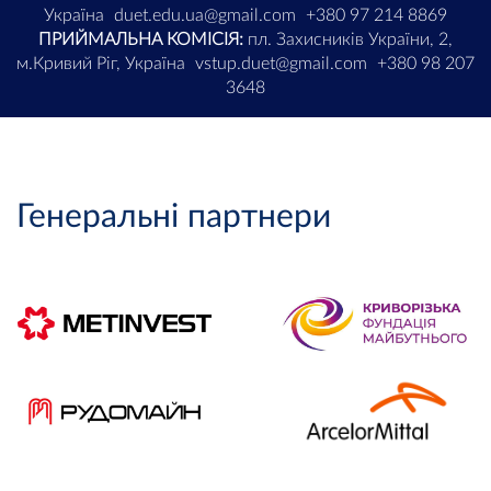
Україна
duet.edu.ua@gmail.com
+380 97 214 8869
ПРИЙМАЛЬНА КОМІСІЯ:
пл. Захисників України, 2,
м.Кривий Ріг, Україна
vstup.duet@gmail.com
+380 98 207
3648
Генеральні партнери