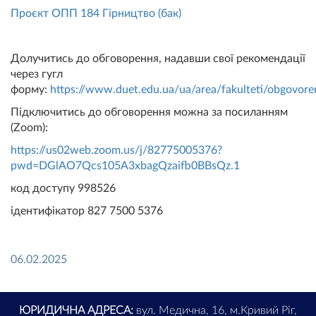
Проєкт ОПП 184 Гірництво (бак)
Долучитись до обговорення, надавши свої рекомендації
через гугл
форму:
https://www.duet.edu.ua/ua/area/fakulteti/obgovor
Підключитись до обговорення можна за посиланням
(Zoom):
https://us02web.zoom.us/j/82775005376?
pwd=DGlAO7Qcs105A3xbagQzaifb0BBsQz.1
код доступу 998526
ідентифікатор 827 7500 5376
06.02.2025
ЮРИДИЧНА АДРЕСА:
вул. Медична, 16, м.Кривий Ріг,