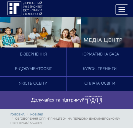
T
o
g
g
l
e
n
a
E-ЗВЕРНЕННЯ
НОРМАТИВНА БАЗА
v
i
g
Е-ДОКУМЕНТООБІГ
КУРСИ, ТРЕНІНГИ
a
t
ЯКІСТЬ ОСВІТИ
ОПЛАТА ОСВІТИ
i
o
n
Долучайся та підтримуй
ГОЛОВНА
НОВИНИ
ОБГОВОРЕННЯ ОПП «ГІРНИЦТВО» НА ПЕРШОМУ (БАКАЛАВРСЬКОМУ)
РІВНІ ВИЩОЇ ОСВІТИ