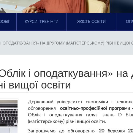
ООБІГ
КУРСИ, ТРЕНІНГИ
ЯКІСТЬ ОСВІТИ
ОПЛ
І ОПОДАТКУВАННЯ» НА ДРУГОМУ (МАГІСТЕРСЬКОМУ) РІВНІ ВИЩОЇ 
блік і оподаткування» на 
ні вищої освіти
Державний університет економіки і технол
обговорення
освітньо-професійної програми 
Облік і оподаткування галузі знань D Біз
(магістерському) рівні вищої освіти.
Запрошуємо до обговорення
20 березня 2