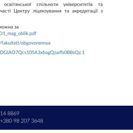
 освітянської спільноти університетів та
часті Центру ліцензування та акредитації з
можна за
D1_mag_oblik.pdf
/fakulteti/obgovorennya
d=DGlAO7Qcs105A3xbagQzaifb0BBsQz.1
214 8869
+380 98 207 3648