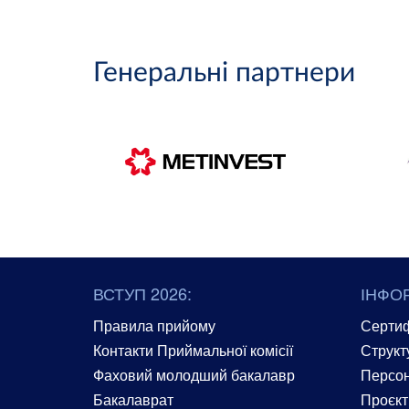
Генеральні партнери
ВСТУП 2026:
ІНФО
Правила прийому
Сертиф
Контакти Приймальної комісії
Структ
Фаховий молодший бакалавр
Персон
Бакалаврат
Проєкт