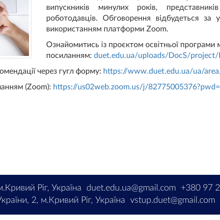
випускників минулих років, представників
роботодавців. Обговорення відбудеться за у
використанням платформи Zoom.
Ознайомитись із проєктом освітньої програми 
посиланням:
duet.edu.ua/uploads/DocS/project/
омендації через гугл форму:
https://www.duet.edu.ua/ua/area
ланням (Zoom):
https://us02web.zoom.us/j/82775005376?pw
м.Кривий Ріг, Україна
duet.edu.ua@gmail.com
+380 97 
країни, 2, м.Кривий Ріг, Україна
vstup.duet@gmail.com