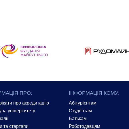
РМАЦІЯ ПРО:
ІНФОРМАЦІЯ КОМУ:
ікати про акредитацію
Абітурієнтам
ура університету
Студентам
алії
Батькам
и та стартапи
Роботодавцям