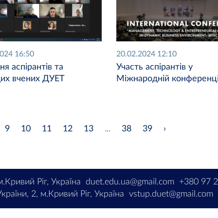
2024 16:50
20.02.2024 12:10
ня аспірантів та
Участь аспірантів у
их вчених ДУЕТ
Міжнародній конференці
9
10
11
12
13
...
38
39
›
м.Кривий Ріг, Україна
duet.edu.ua@gmail.com
+380 97 
країни, 2, м.Кривий Ріг, Україна
vstup.duet@gmail.com