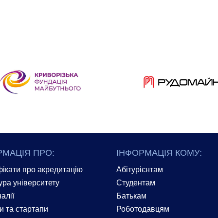
РМАЦІЯ ПРО:
ІНФОРМАЦІЯ КОМУ:
ікати про акредитацію
Абітурієнтам
ура університету
Студентам
алії
Батькам
и та стартапи
Роботодавцям