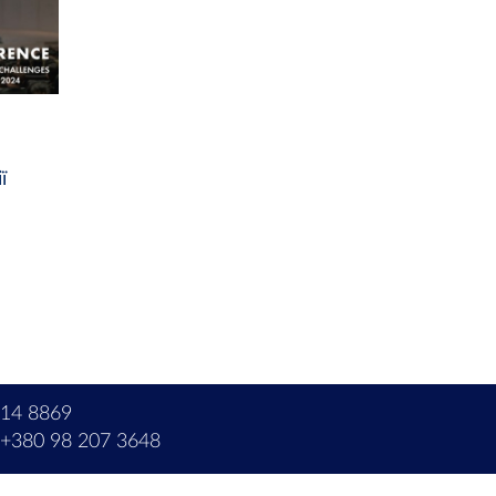
ї
214 8869
+380 98 207 3648