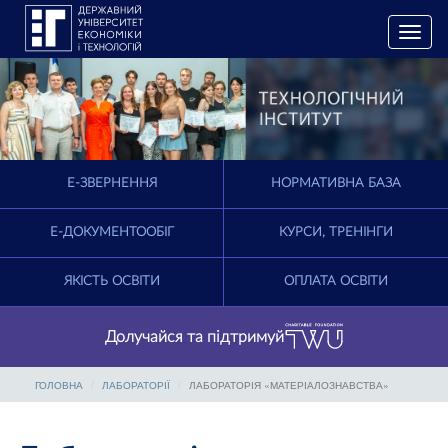
T
o
g
g
l
e
n
a
E-ЗВЕРНЕННЯ
НОРМАТИВНА БАЗА
v
i
g
Е-ДОКУМЕНТООБІГ
КУРСИ, ТРЕНІНГИ
a
t
ЯКІСТЬ ОСВІТИ
ОПЛАТА ОСВІТИ
i
o
n
Долучайся та підтримуй
ГОЛОВНА
ЛАБОРАТОРІЇ
ЛАБОРАТОРІЯ «МАТЕРІАЛОЗНАВСТВА»