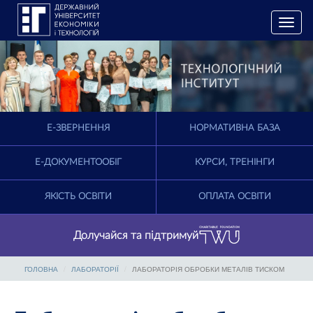
T
o
g
g
l
e
n
a
E-ЗВЕРНЕННЯ
НОРМАТИВНА БАЗА
v
i
g
Е-ДОКУМЕНТООБІГ
КУРСИ, ТРЕНІНГИ
a
t
ЯКІСТЬ ОСВІТИ
ОПЛАТА ОСВІТИ
i
o
n
Долучайся та підтримуй
ГОЛОВНА
ЛАБОРАТОРІЇ
ЛАБОРАТОРІЯ ОБРОБКИ МЕТАЛІВ ТИСКОМ