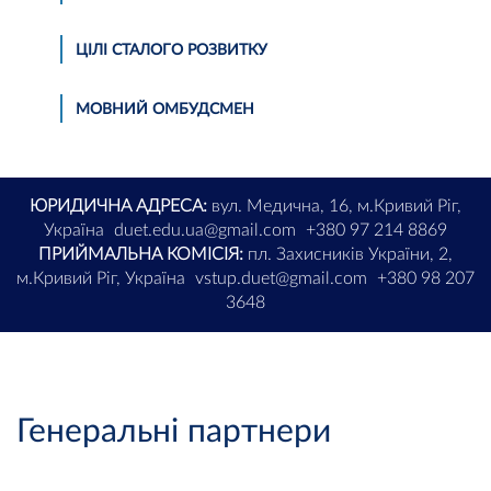
ЦІЛІ СТАЛОГО РОЗВИТКУ
МОВНИЙ ОМБУДСМЕН
ЮРИДИЧНА АДРЕСА:
вул. Медична, 16, м.Кривий Ріг,
Україна
duet.edu.ua@gmail.com
+380 97 214 8869
ПРИЙМАЛЬНА КОМІСІЯ:
пл. Захисників України, 2,
м.Кривий Ріг, Україна
vstup.duet@gmail.com
+380 98 207
3648
Генеральні партнери