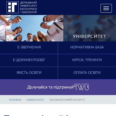
T
o
g
g
l
e
n
a
E-ЗВЕРНЕННЯ
НОРМАТИВНА БАЗА
v
i
g
Е-ДОКУМЕНТООБІГ
КУРСИ, ТРЕНІНГИ
a
t
ЯКІСТЬ ОСВІТИ
ОПЛАТА ОСВІТИ
i
o
n
Долучайся та підтримуй
ГОЛОВНА
УНІВЕРСИТЕТ
ТЕХНОЛОГІЧНИЙ ІНСТИТУТ