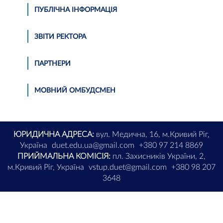
ПУБЛІЧНА ІНФОРМАЦІЯ
ЗВІТИ РЕКТОРА
ПАРТНЕРИ
МОВНИЙ ОМБУДСМЕН
ЮРИДИЧНА АДРЕСА:
вул. Медична, 16, м.Кривий Ріг,
Україна
duet.edu.ua@gmail.com
+380 97 214 8869
ПРИЙМАЛЬНА КОМІСІЯ:
пл. Захисників України, 2,
м.Кривий Ріг, Україна
vstup.duet@gmail.com
+380 98 207
3648