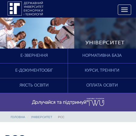
T
o
g
g
l
e
n
a
E-ЗВЕРНЕННЯ
НОРМАТИВНА БАЗА
v
i
g
Е-ДОКУМЕНТООБІГ
КУРСИ, ТРЕНІНГИ
a
t
ЯКІСТЬ ОСВІТИ
ОПЛАТА ОСВІТИ
i
o
n
Долучайся та підтримуй
ГОЛОВНА
УНІВЕРСИТЕТ
РСС