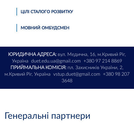
ЦІЛІ СТАЛОГО РОЗВИТКУ
МОВНИЙ ОМБУДСМЕН
ЮРИДИЧНА АДРЕСА:
вул. Медична, 16, м.Кривий Ріг,
Україна
duet.edu.ua@gmail.com
+380 97 214 8869
ПРИЙМАЛЬНА КОМІСІЯ:
пл. Захисників України, 2,
м.Кривий Ріг, Україна
vstup.duet@gmail.com
+380 98 207
3648
Генеральні партнери