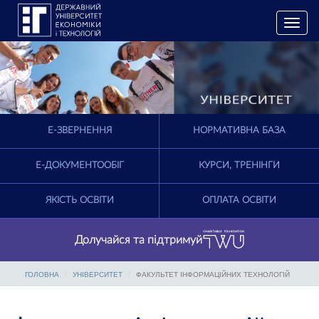
T
o
g
g
l
e
n
a
E-ЗВЕРНЕННЯ
НОРМАТИВНА БАЗА
v
i
g
Е-ДОКУМЕНТООБІГ
КУРСИ, ТРЕНІНГИ
a
t
ЯКІСТЬ ОСВІТИ
ОПЛАТА ОСВІТИ
i
o
n
Долучайся та підтримуй
ГОЛОВНА
УНІВЕРСИТЕТ
ФАКУЛЬТЕТ ІНФОРМАЦІЙНИХ ТЕХНОЛОГІЙ