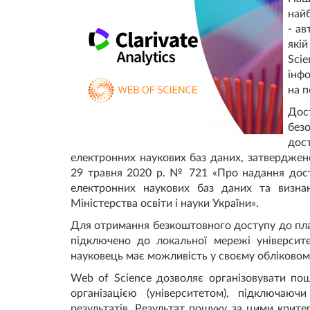
най
- ав
якій
Sci
інфо
на п
Дос
без
дос
електронних наукових баз даних, затверджено
29 травня 2020 р. № 721 «Про надання дост
електронних наукових баз даних та визнан
Міністерства освіти і науки України».
Для отримання безкоштовного доступу до пла
підключено до локальної мережі університе
науковець має можливість у своєму обліковом
Web of Science дозволяє організовувати по
організацією (університетом), підключаю
результатів. Результат пошуку за цими критер