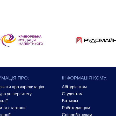
РМАЦІЯ ПРО:
ІНФОРМАЦІЯ КОМУ:
ікати про акредитацію
Абітурієнтам
ура університету
Студентам
алії
Батькам
и та стартапи
Роботодавцям
енції
Співробітникам