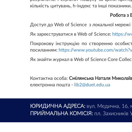
кількість цитувань, h-індекс та інші показник
Робота з 
Доступ до Web of Science з локальної мережі
Як зареєструватися в Web of Science:
https://
Покрокову інструкцію по створенню особист
посиланням:
https
://www.youtube.com/watch
Як знайти журнал в Web of Science Core Colle
Контактна особа:
Смілянська Наталя Миколаї
електронна пошта -
lib2@duet.edu.ua
ЮРИДИЧНА АДРЕСА:
вул. Медична, 16, 
ПРИЙМАЛЬНА КОМІСІЯ:
пл. Захисників У