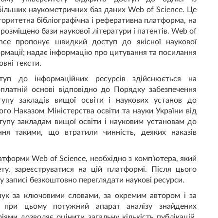
більших наукометричних баз даних Web of Science. Це
торитетна бібліографічна і реферативна платформа, на
 розміщено бази наукової літератури і патентів. Web of
ence пропонує швидкий доступ до якісної наукової
рмації; надає інформацію про цитування та посилання
овні тексти.
туп до інформаційних ресурсів здійснюється на
оплатній основі відповідно до Порядку забезпечення
тупу закладів вищої освіти і наукових установ до
го Наказом Міністерства освіти та науки України від
упу закладам вищої освіти і науковим установам до
ня такими, що втратили чинність, деяких наказів
тформи Web of Science, необхідно з комп’ютера, який
ту, зареєструватися на цій платформі. Після цього
у записі безкоштовно переглядати наукові ресурси.
шук за ключовими словами, за окремим автором і за
чи при цьому потужний апарат аналізу знайдених
іями дозволяє оцінити загальну кількість публікацій,