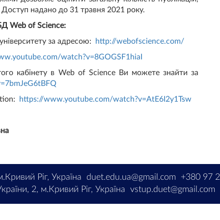
и. Доступ надано до 31 травня 2021 року.
БД Web of Science:
 університету за адресою:
http://webofscience.com/
www.youtube.com/watch?v=8GOGSF1hiaI
ого кабінету в Web of Science Ви можете знайти за
?v=7bmJeG6tBFQ
ction:
https://www.youtube.com/watch?v=AtE6I2y1Tsw
вна
м.Кривий Ріг, Україна
duet.edu.ua@gmail.com
+380 97 
країни, 2, м.Кривий Ріг, Україна
vstup.duet@gmail.com