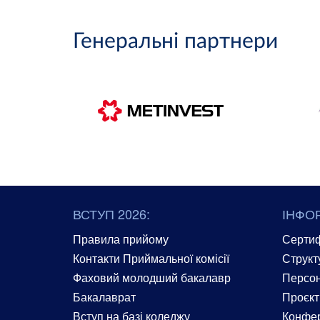
Генеральні партнери
ВСТУП 2026:
ІНФО
Правила прийому
Сертиф
Контакти Приймальної комісії
Структ
Фаховий молодший бакалавр
Персон
Бакалаврат
Проєкт
Вступ на базі коледжу
Конфер