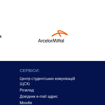
СЕРВІСИ:
Центр студентських комунікацій
(ЦСК)
Розклад
Довідник e-mail адрес
Moodle