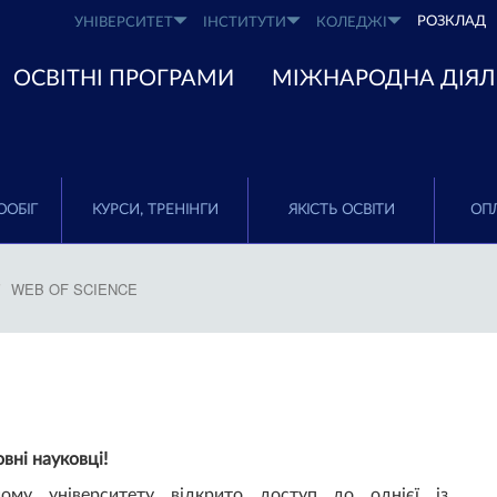
РОЗКЛАД
УНІВЕРСИТЕТ
ІНСТИТУТИ
КОЛЕДЖІ
ОСВІТНІ ПРОГРАМИ
МІЖНАРОДНА ДІЯЛ
ООБІГ
КУРСИ, ТРЕНІНГИ
ЯКІСТЬ ОСВІТИ
ОПЛ
WEB OF SCIENCE
вні науковці!
ому університету відкрито доступ до однієї із