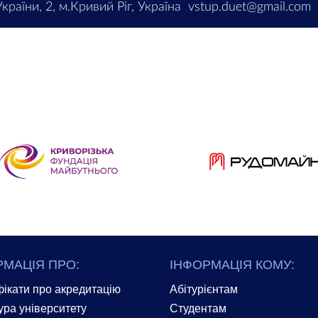
країни, 2, м.Кривий Ріг, Україна
vstup.duet@gmail.com
РМАЦІЯ ПРО:
ІНФОРМАЦІЯ КОМУ:
ікати про акредитацію
Абітурієнтам
ура університету
Студентам