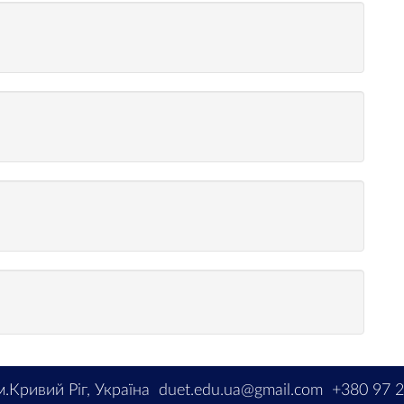
м.Кривий Ріг, Україна
duet.edu.ua@gmail.com
+380 97 