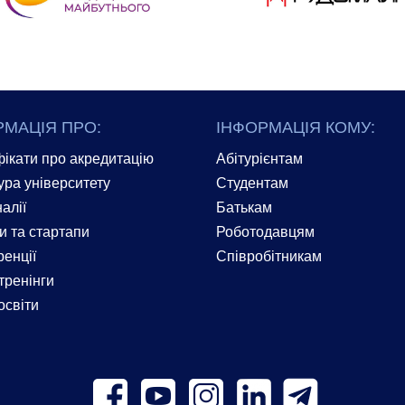
РМАЦІЯ ПРО:
ІНФОРМАЦІЯ КОМУ:
ікати про акредитацію
Абітурієнтам
ура університету
Студентам
алії
Батькам
и та стартапи
Роботодавцям
енції
Співробітникам
тренінги
освіти