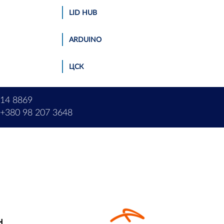
LID HUB
АRDUINO
ЦСК
214 8869
+380 98 207 3648