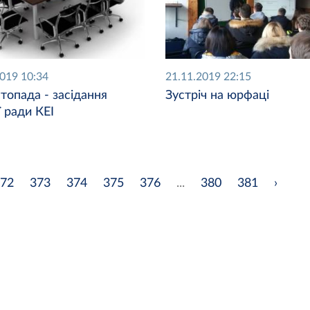
2019 10:34
21.11.2019 22:15
топада - засідання
Зустріч на юрфаці
 ради КЕІ
72
373
374
375
376
...
380
381
›