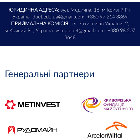
ЮРИДИЧНА АДРЕСА:
вул. Медична, 16, м.Кривий Ріг,
Україна
duet.edu.ua@gmail.com
+380 97 214 8869
ПРИЙМАЛЬНА КОМІСІЯ:
пл. Захисників України, 2,
м.Кривий Ріг, Україна
vstup.duet@gmail.com
+380 98 207
3648
Генеральні партнери