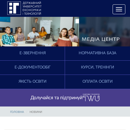
T
o
g
g
l
e
n
a
E-ЗВЕРНЕННЯ
НОРМАТИВНА БАЗА
v
i
g
Е-ДОКУМЕНТООБІГ
КУРСИ, ТРЕНІНГИ
a
t
ЯКІСТЬ ОСВІТИ
ОПЛАТА ОСВІТИ
i
o
n
Долучайся та підтримуй
ГОЛОВНА
НОВИНИ