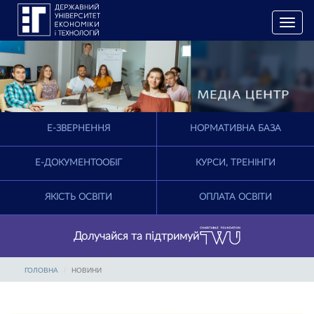
T
o
g
g
l
e
n
a
E-ЗВЕРНЕННЯ
НОРМАТИВНА БАЗА
v
i
g
Е-ДОКУМЕНТООБІГ
КУРСИ, ТРЕНІНГИ
a
t
ЯКІСТЬ ОСВІТИ
ОПЛАТА ОСВІТИ
i
o
n
Долучайся та підтримуй
ГОЛОВНА
НОВИНИ