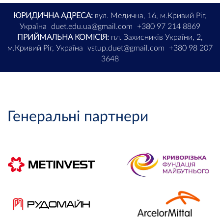
ЮРИДИЧНА АДРЕСА:
вул. Медична, 16, м.Кривий Ріг,
Україна
duet.edu.ua@gmail.com
+380 97 214 8869
ПРИЙМАЛЬНА КОМІСІЯ:
пл. Захисників України, 2,
м.Кривий Ріг, Україна
vstup.duet@gmail.com
+380 98 207
3648
Генеральні партнери