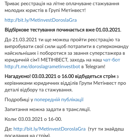
Триває реєстрація на літне оплачуване стажування
молодих юристів в Групі Метінвест!
http://bit.ly/MetinvestDoroslaGra
Відбіркове тестування починається вже 01.03.2021
.
До 21.03.2021 ти ще можеш пройти реєстрацію та
випробувати свої сили щоб потрапити в суперкоманду
найсильніших і поборотися за звання суперстажера в
юридичній сім'ї МЕТІНВЕСТ, заходь на наш
чат-бот
http://t.me/doroslagrametinvestbot
в Telegram!
Нагадуємо! 03.03.2021 о 16.00 відбудеться
стрім
з
керівниками юридичних відділів Групи Метінвест про
деталі відбору та стажування.
Подробиці у
попередній публікації
Запитання можна задати в трансляції.
Коли: 03.03.2021 о 16-00.
Де:
http://bit.ly/MetinvestDoroslaGra
(тут ти знайдеш
посилання на стрім).