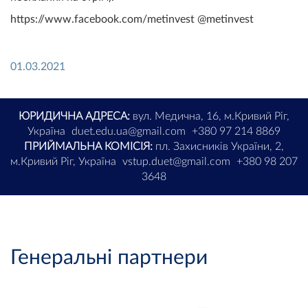
https://www.facebook.com/metinvest @metinvest
01.03.2021
ЮРИДИЧНА АДРЕСА:
вул. Медична, 16, м.Кривий Ріг,
Україна
duet.edu.ua@gmail.com
+380 97 214 8869
ПРИЙМАЛЬНА КОМІСІЯ:
пл. Захисників України, 2,
м.Кривий Ріг, Україна
vstup.duet@gmail.com
+380 98 207
3648
Генеральні партнери