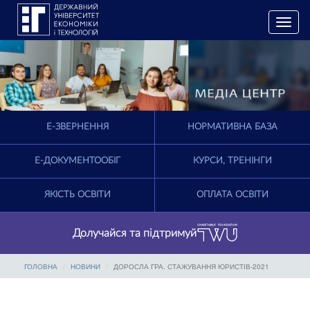
T
o
g
g
l
e
n
a
E-ЗВЕРНЕННЯ
НОРМАТИВНА БАЗА
v
i
g
Е-ДОКУМЕНТООБІГ
КУРСИ, ТРЕНІНГИ
a
t
ЯКІСТЬ ОСВІТИ
ОПЛАТА ОСВІТИ
i
o
n
Долучайся та підтримуй
ГОЛОВНА
НОВИНИ
ДОРОСЛА ГРА. СТАЖУВАННЯ ЮРИСТІВ-2021