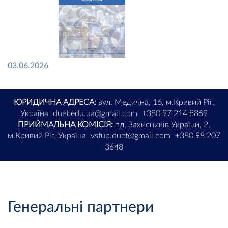
03.06.2026
ЮРИДИЧНА АДРЕСА:
вул. Медична, 16, м.Кривий Ріг,
Україна
duet.edu.ua@gmail.com
+380 97 214 8869
ПРИЙМАЛЬНА КОМІСІЯ:
пл. Захисників України, 2,
м.Кривий Ріг, Україна
vstup.duet@gmail.com
+380 98 207
3648
Генеральні партнери