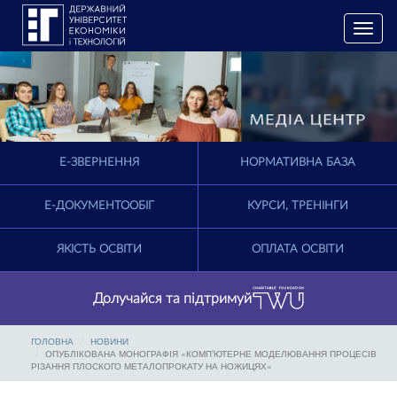
T
o
g
g
l
e
n
a
E-ЗВЕРНЕННЯ
НОРМАТИВНА БАЗА
v
i
g
Е-ДОКУМЕНТООБІГ
КУРСИ, ТРЕНІНГИ
a
t
ЯКІСТЬ ОСВІТИ
ОПЛАТА ОСВІТИ
i
o
n
Долучайся та підтримуй
ГОЛОВНА
НОВИНИ
ОПУБЛІКОВАНА МОНОГРАФІЯ «КОМП’ЮТЕРНЕ МОДЕЛЮВАННЯ ПРОЦЕСІВ
РІЗАННЯ ПЛОСКОГО МЕТАЛОПРОКАТУ НА НОЖИЦЯХ»