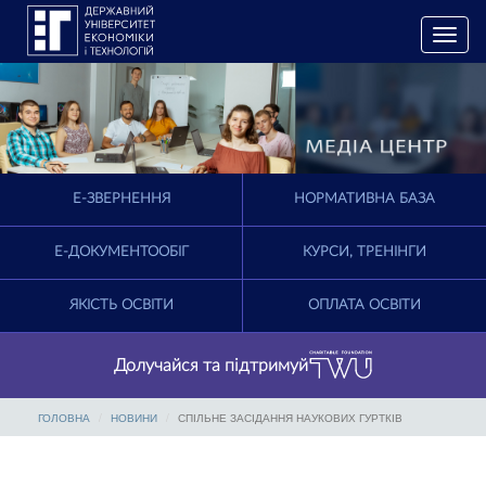
T
o
g
g
l
e
n
a
E-ЗВЕРНЕННЯ
НОРМАТИВНА БАЗА
v
i
g
Е-ДОКУМЕНТООБІГ
КУРСИ, ТРЕНІНГИ
a
t
ЯКІСТЬ ОСВІТИ
ОПЛАТА ОСВІТИ
i
o
n
Долучайся та підтримуй
ГОЛОВНА
НОВИНИ
СПІЛЬНЕ ЗАСІДАННЯ НАУКОВИХ ГУРТКІВ