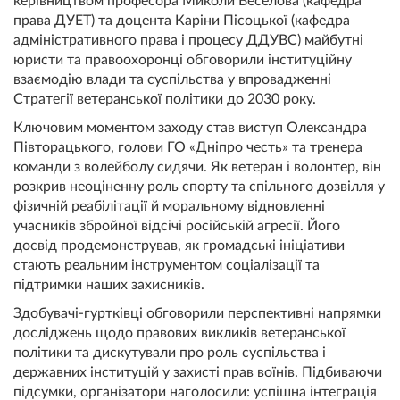
керівництвом професора Миколи Веселова (кафедра
права ДУЕТ) та доцента Каріни Пісоцької (кафедра
адміністративного права і процесу ДДУВС) майбутні
юристи та правоохоронці обговорили інституційну
взаємодію влади та суспільства у впровадженні
Стратегії ветеранської політики до 2030 року.
Ключовим моментом заходу став виступ Олександра
Півторацького, голови ГО «Дніпро честь» та тренера
команди з волейболу сидячи. Як ветеран і волонтер, він
розкрив неоціненну роль спорту та спільного дозвілля у
фізичній реабілітації й моральному відновленні
учасників збройної відсічі російській агресії. Його
досвід продемонстрував, як громадські ініціативи
стають реальним інструментом соціалізації та
підтримки наших захисників.
Здобувачі-гуртківці обговорили перспективні напрямки
досліджень щодо правових викликів ветеранської
політики та дискутували про роль суспільства і
державних інституцій у захисті прав воїнів. Підбиваючи
підсумки, організатори наголосили: успішна інтеграція